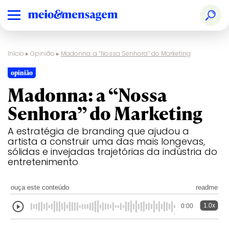
Início
▸
Opinião
▸
Madonna: a “Nossa Senhora” do Marketing
opinião
Madonna: a “Nossa
Senhora” do Marketing
A estratégia de branding que ajudou a
artista a construir uma das mais longevas,
sólidas e invejadas trajetórias da indústria do
entretenimento
ouça este conteúdo
readme
1.0x
0:00