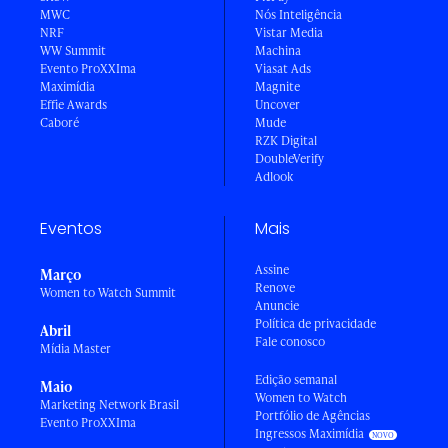
MWC
Nós Inteligência
NRF
Vistar Media
WW Summit
Machina
Evento ProXXIma
Viasat Ads
Maximídia
Magnite
Effie Awards
Uncover
Caboré
Mude
RZK Digital
DoubleVerify
Adlook
Eventos
Mais
Assine
Março
Renove
Women to Watch Summit
Anuncie
Política de privacidade
Abril
Fale conosco
Mídia Master
Edição semanal
Maio
Women to Watch
Marketing Network Brasil
Portfólio de Agências
Evento ProXXIma
Ingressos Maximídia