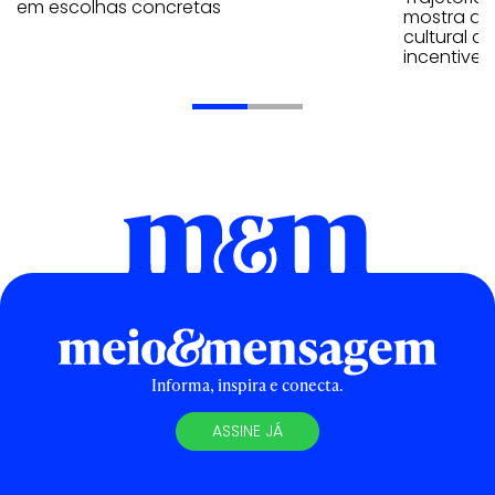
em escolhas concretas
mostra que
cultural 
incentive 
Informa, inspira e conecta.
ASSINE JÁ