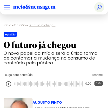
Início
▸
Opinião
▸
O futuro já chegou
opinião
O futuro já chegou
O novo papel da mídia será a única forma
de contornar a mudança no consumo de
conteúdo pelo público
ouça este conteúdo
readme
1.0x
0:00
AUGUSTO PINTO