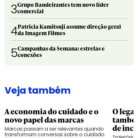
Grupo Bandeirantes tem novo líder
3
comercial
Patricia Kamitsuji assume direção geral
4
da Imagem Filmes
Campanhas da Semana: estrelas e
5
conexões
Veja também
A economia do cuidado e o
O legad
novo papel das marcas
também
de ince
Marcas passam a ser relevantes quando
transformam conversas sobre o cuidado
Trajetória