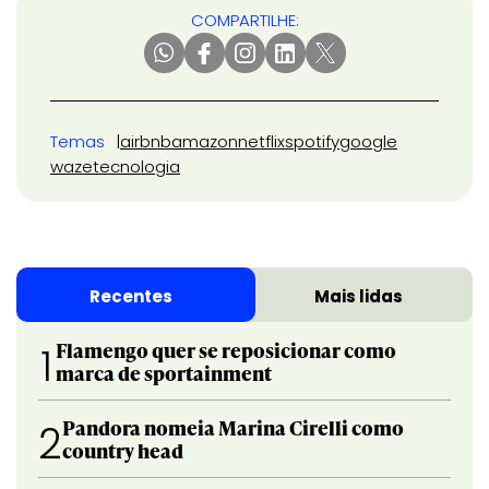
COMPARTILHE:
Temas
airbnb
amazon
netflix
spotify
google
waze
tecnologia
Recentes
Mais lidas
Flamengo quer se reposicionar como
1
marca de sportainment
Pandora nomeia Marina Cirelli como
2
country head