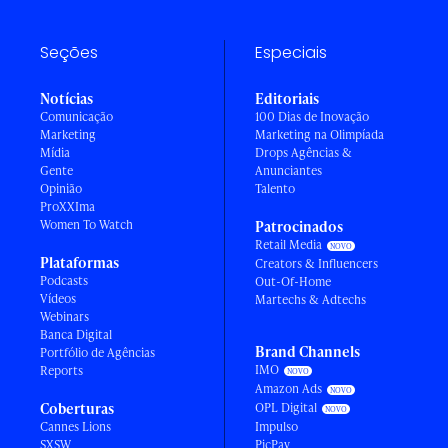
Seções
Especiais
Notícias
Editoriais
Comunicação
100 Dias de Inovação
Marketing
Marketing na Olimpíada
Mídia
Drops Agências &
Gente
Anunciantes
Opinião
Talento
ProXXIma
Women To Watch
Patrocinados
Retail Media
Plataformas
Creators & Influencers
Podcasts
Out-Of-Home
Vídeos
Martechs & Adtechs
Webinars
Banca Digital
Brand Channels
Portfólio de Agências
IMO
Reports
Amazon Ads
Coberturas
OPL Digital
Cannes Lions
Impulso
SXSW
PicPay