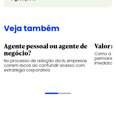
Veja também
Agente pessoal ou agente de
Valor n
negócio?
Como a vi
permanece
No processo de adoção da IA, empresas
imediatos
correm riscos ao confundir acesso com
estratégia corporativa