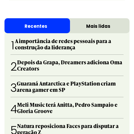
Recentes
Mais lidas
A importância de redes pessoais para a
1
construção da liderança
Depois da Grapa, Dreamers adiciona Oma
2
Creators
Guaraná Antarctica e PlayStation criam
3
arena gamer em SP
Meli Music terá Anitta, Pedro Sampaio e
4
Gloria Groove
Natura reposiciona Faces para disputar a
5
geração Z