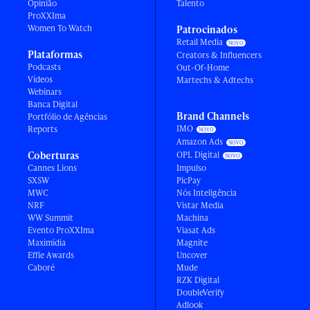
Opinião
Talento
ProXXIma
Women To Watch
Patrocinados
Retail Media
Plataformas
Creators & Influencers
Podcasts
Out-Of-Home
Vídeos
Martechs & Adtechs
Webinars
Banca Digital
Brand Channels
Portfólio de Agências
IMO
Reports
Amazon Ads
Coberturas
OPL Digital
Cannes Lions
Impulso
SXSW
PicPay
MWC
Nós Inteligência
NRF
Vistar Media
WW Summit
Machina
Evento ProXXIma
Viasat Ads
Maximídia
Magnite
Effie Awards
Uncover
Caboré
Mude
RZK Digital
DoubleVerify
Adlook