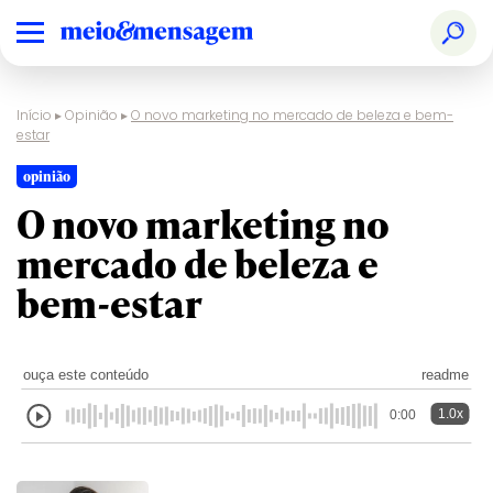
Início
▸
Opinião
▸
O novo marketing no mercado de beleza e bem-
estar
opinião
O novo marketing no
mercado de beleza e
bem-estar
ouça este conteúdo
readme
1.0x
0:00