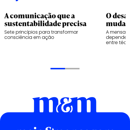
A comunicação que a
O desa
sustentabilidade precisa
mudar
Sete princípios para transformar
A mensage
consciência em ação
depende d
entre téc