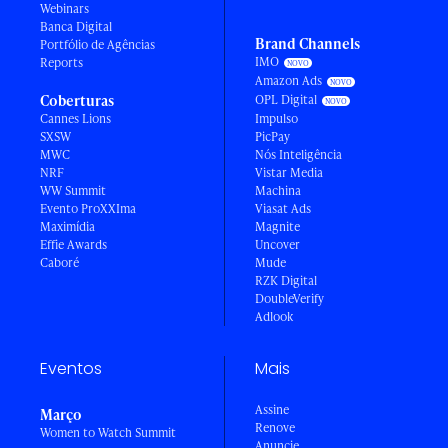
Webinars
Banca Digital
Brand Channels
Portfólio de Agências
IMO
Reports
Amazon Ads
Coberturas
OPL Digital
Cannes Lions
Impulso
SXSW
PicPay
MWC
Nós Inteligência
NRF
Vistar Media
WW Summit
Machina
Evento ProXXIma
Viasat Ads
Maximídia
Magnite
Effie Awards
Uncover
Caboré
Mude
RZK Digital
DoubleVerify
Adlook
Eventos
Mais
Assine
Março
Renove
Women to Watch Summit
Anuncie