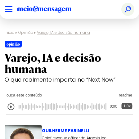
Início
▸
Opinião
▸
Varejo, IA e decisão humana
opinião
Varejo, IA e decisão
humana
O que realmente importa no “Next Now”
ouça este conteúdo
readme
1.0x
0:00
GUILHERME FARINELLI
Chief revenue officer da Aramis Inc.