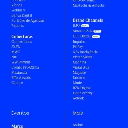
Out-Of-Home
Vídeos
Martechs & Adtechs
Webinars
Banca Digital
Brand Channels
Portfólio de Agências
IMO
Reports
Amazon Ads
Coberturas
OPL Digital
Cannes Lions
Impulso
SXSW
PicPay
MWC
Nós Inteligência
NRF
Vistar Media
WW Summit
Machina
Evento ProXXIma
Viasat Ads
Maximídia
Magnite
Effie Awards
Uncover
Caboré
Mude
RZK Digital
DoubleVerify
Adlook
Eventos
Mais
Assine
Março