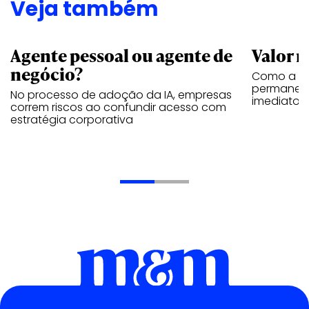
Veja também
Agente pessoal ou agente de
Valor n
negócio?
Como a vi
permanece
No processo de adoção da IA, empresas
imediatos
correm riscos ao confundir acesso com
estratégia corporativa