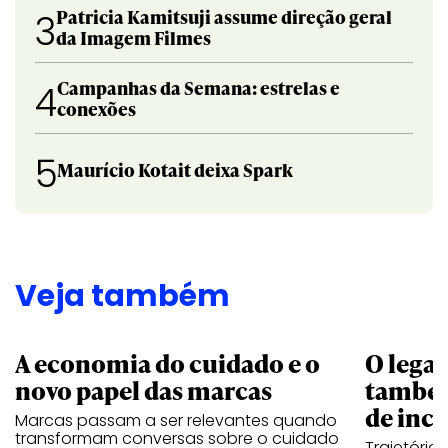
Patricia Kamitsuji assume direção geral
3
da Imagem Filmes
Campanhas da Semana: estrelas e
4
conexões
5
Maurício Kotait deixa Spark
Veja também
A economia do cuidado e o
O legad
novo papel das marcas
também
de ince
Marcas passam a ser relevantes quando
transformam conversas sobre o cuidado
Trajetória