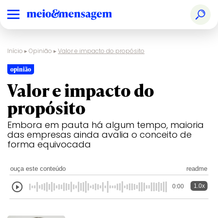
Início
▸
Opinião
▸
Valor e impacto do propósito
opinião
Valor e impacto do
propósito
Embora em pauta há algum tempo, maioria
das empresas ainda avalia o conceito de
forma equivocada
ouça este conteúdo
readme
1.0x
0:00