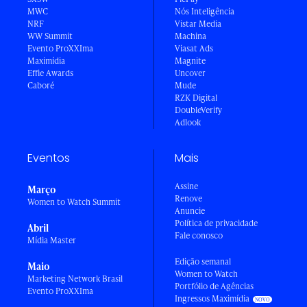
MWC
Nós Inteligência
NRF
Vistar Media
WW Summit
Machina
Evento ProXXIma
Viasat Ads
Maximídia
Magnite
Effie Awards
Uncover
Caboré
Mude
RZK Digital
DoubleVerify
Adlook
Eventos
Mais
Assine
Março
Renove
Women to Watch Summit
Anuncie
Política de privacidade
Abril
Fale conosco
Mídia Master
Edição semanal
Maio
Women to Watch
Marketing Network Brasil
Portfólio de Agências
Evento ProXXIma
Ingressos Maximídia