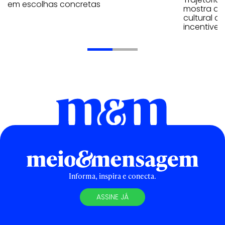
em escolhas concretas
mostra que
cultural 
incentive 
Informa, inspira e conecta.
ASSINE JÁ