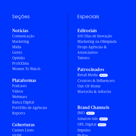
Seções
Especiais
Notícias
Editoriais
Comunicação
100 Dias de Inovação
Marketing
Marketing na Olimpíada
Mídia
Drops Agências &
Gente
Anunciantes
Opinião
Talento
ProXXIma
Women To Watch
Patrocinados
Retail Media
Plataformas
Creators & Influencers
Podcasts
Out-Of-Home
Vídeos
Martechs & Adtechs
Webinars
Banca Digital
Brand Channels
Portfólio de Agências
IMO
Reports
Amazon Ads
Coberturas
OPL Digital
Cannes Lions
Impulso
SXSW
PicPay