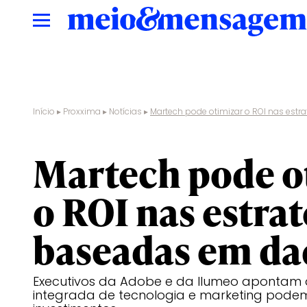
Início
▸
Proxxima
▸
Notícias
▸
Martech pode otimizar o ROI nas est
estratégia
Martech pode o
o ROI nas estrat
baseadas em da
Executivos da Adobe e da Ilumeo apontam
integrada de tecnologia e marketing podem