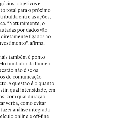
gócios, objetivos e
to total para o próximo
tribuída entre as ações,
rca. “Naturalmente, o
autadas por dados vão
 diretamente ligados ao
nvestimento”, afirma.
nais também é ponto
elo fundador da Ilumeo.
uestão não é se os
tos de comunicação
to. A questão é o quanto
stir, qual intensidade, em
los, com qual duração,
ar verba, como evitar
 fazer análise integrada
eículo online e off-line