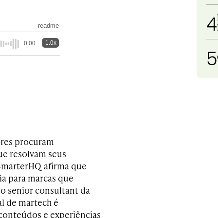
4
readme
1.0x
0:00
5
ores procuram
que resolvam seus
 SmarterHQ afirma que
a para marcas que
 o senior consultant da
l de martech é
conteúdos e experiências