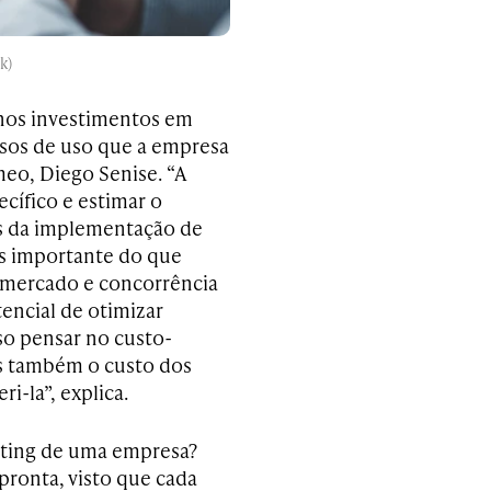
k)
nos investimentos em
asos de uso que a empresa
eo, Diego Senise. “A
cífico e estimar o
is da implementação de
is importante do que
 mercado e concorrência
encial de otimizar
so pensar no custo-
as também o custo dos
i-la”, explica.
eting de uma empresa?
pronta, visto que cada