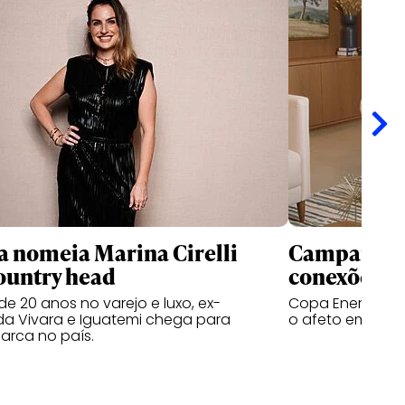
 nomeia Marina Cirelli
Campanhas 
ountry head
conexões
e 20 anos no varejo e luxo, ex-
Copa Energia ce
da Vivara e Iguatemi chega para
o afeto em filme
arca no país.