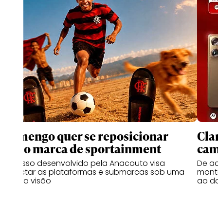
Flamengo quer se reposicionar
Cla
como marca de sportainment
cam
Processo desenvolvido pela Anacouto visa
De a
conectar as plataformas e submarcas sob uma
monta
mesma visão
ao d