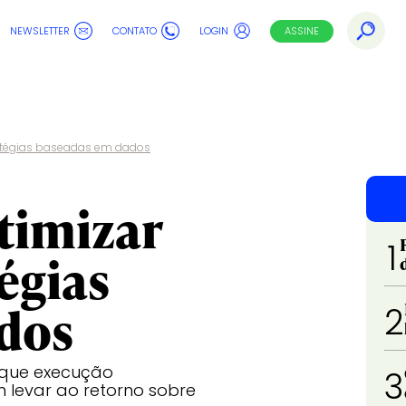
NEWSLETTER
CONTATO
LOGIN
ASSINE
ratégias baseadas em dados
timizar
1
égias
dos
2
 que execução
3
 levar ao retorno sobre