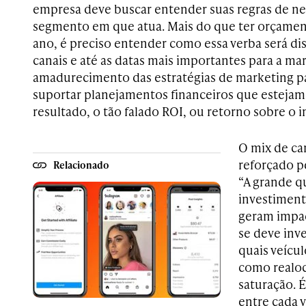
empresa deve buscar entender suas regras de ne
segmento em que atua. Mais do que ter orçamen
ano, é preciso entender como essa verba será dis
canais e até as datas mais importantes para a ma
amadurecimento das estratégias de marketing p
suportar planejamentos financeiros que estejam
resultado, o tão falado ROI, ou retorno sobre o i
O mix de ca
reforçado p
Relacionado
“A grande q
investimen
geram impac
se deve inve
quais veícu
como realoc
saturação. É
entre cada v