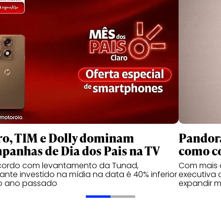
ro, TIM e Dolly dominam
Pandora
panhas de Dia dos Pais na TV
como c
cordo com levantamento da Tunad,
Com mais d
nte investido na mídia na data é 40% inferior
executiva 
o ano passado
expandir m