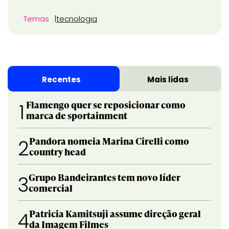
Temas
tecnologia
Recentes
Mais lidas
Flamengo quer se reposicionar como
1
marca de sportainment
Pandora nomeia Marina Cirelli como
2
country head
Grupo Bandeirantes tem novo líder
3
comercial
Patricia Kamitsuji assume direção geral
4
da Imagem Filmes