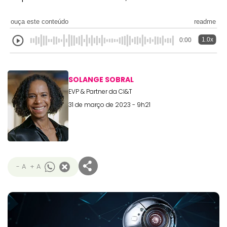
ouça este conteúdo
readme
1.0x
0:00
SOLANGE SOBRAL
EVP & Partner da CI&T
31 de março de 2023 - 9h21
- A
+ A