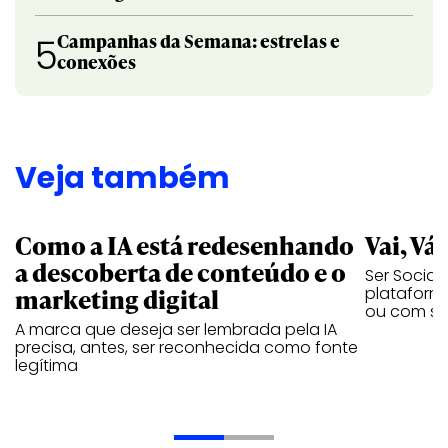
Campanhas da Semana: estrelas e
5
conexões
Veja também
Como a IA está redesenhando
Vai, Vá
a descoberta de conteúdo e o
Ser Social
marketing digital
plataforma
ou com se
A marca que deseja ser lembrada pela IA
precisa, antes, ser reconhecida como fonte
legítima