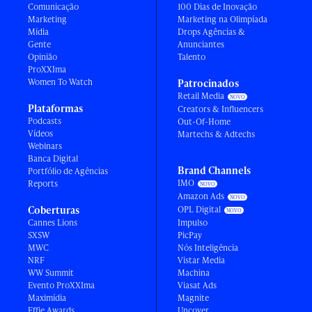
Comunicação
100 Dias de Inovação
Marketing
Marketing na Olimpíada
Mídia
Drops Agências &
Gente
Anunciantes
Opinião
Talento
ProXXIma
Women To Watch
Patrocinados
Retail Media
Plataformas
Creators & Influencers
Podcasts
Out-Of-Home
Vídeos
Martechs & Adtechs
Webinars
Banca Digital
Brand Channels
Portfólio de Agências
IMO
Reports
Amazon Ads
Coberturas
OPL Digital
Cannes Lions
Impulso
SXSW
PicPay
MWC
Nós Inteligência
NRF
Vistar Media
WW Summit
Machina
Evento ProXXIma
Viasat Ads
Maximídia
Magnite
Effie Awards
Uncover