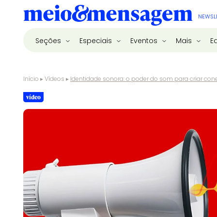
NEWSL
Seções
Especiais
Eventos
Mais
E
Início
▸
Vídeos
▸
Identidade sonora: o poder do som para criar con
vídeo