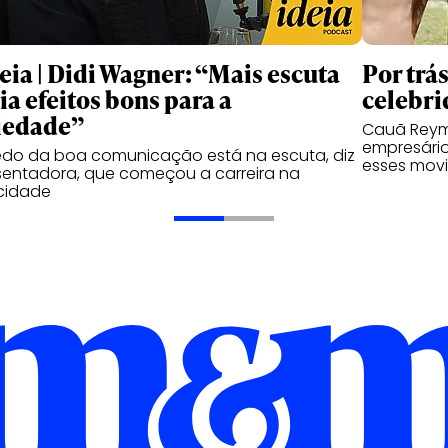
deia | Didi Wagner: “Mais escuta
Por trá
ia efeitos bons para a
celebri
iedade”
Cauã Reymo
empresário
edo da boa comunicação está na escuta, diz
esses mov
entadora, que começou a carreira na
cidade