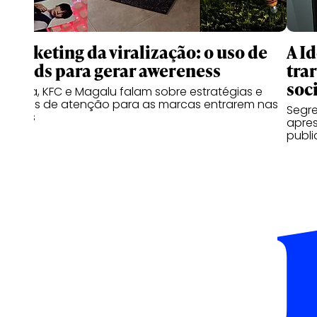
Marketing da viralização: o uso de
A I
trends para gerar awereness
trar
soc
Canva, KFC e Magalu falam sobre estratégias e
pontos de atenção para as marcas entrarem nas
Segr
trends
apres
publi