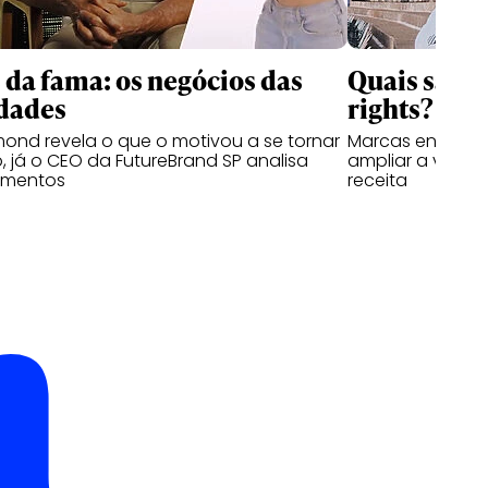
s da fama: os negócios das
Quais são o
dades
rights?
nd revela o que o motivou a se tornar
Marcas entram n
, já o CEO da FutureBrand SP analisa
ampliar a visibi
imentos
receita