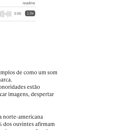
readme
1.0x
0:00
exemplos de como um som
arca.
onoridades estão
car imagens, despertar
a norte-americana
1% dos ouvintes afirmam