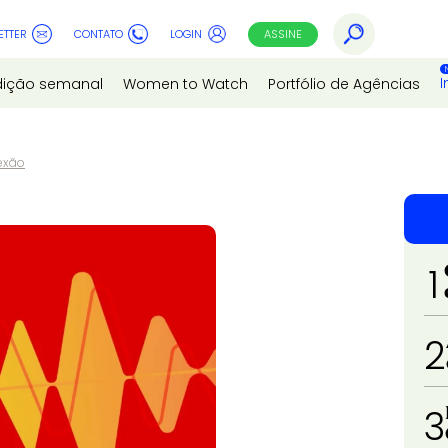
ETTER
CONTATO
LOGIN
ASSINE
I
dição semanal
Women to Watch
Portfólio de Agências
exão
1
2
3