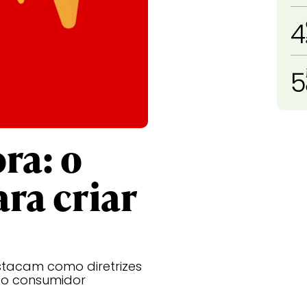
4
5
ra: o
ra criar
stacam como diretrizes
 o consumidor