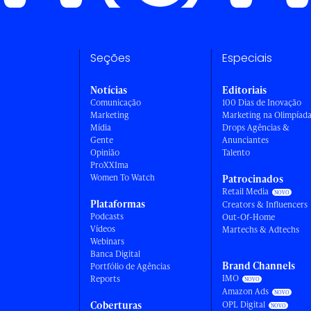
Seções
Especiais
Notícias
Editoriais
Comunicação
100 Dias de Inovação
Marketing
Marketing na Olimpíad
Mídia
Drops Agências &
Gente
Anunciantes
Opinião
Talento
ProXXIma
Women To Watch
Patrocinados
Retail Media
Plataformas
Creators & Influencers
Podcasts
Out-Of-Home
Vídeos
Martechs & Adtechs
Webinars
Banca Digital
Brand Channels
Portfólio de Agências
IMO
Reports
Amazon Ads
Coberturas
OPL Digital