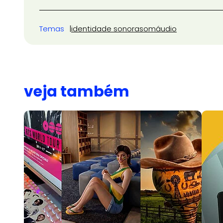
Temas
identidade sonora
som
áudio
veja também