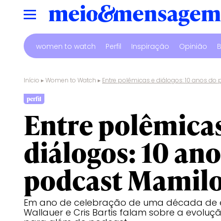
women to watch
Perfil
Inspiração
Opinião
B
Início
▸
Women to Watch
▸
Entre polêmicas e diálogos: 10 anos do
perfil
Entre polêmicas
diálogos: 10 ano
podcast Mamil
Em ano de celebração de uma década de exi
Wallauer e Cris Bartis falam sobre a evoluç