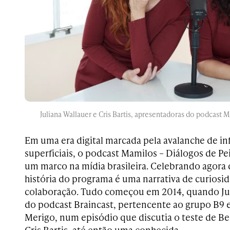
Juliana Wallauer e Cris Bartis, apresentadoras do podcast 
Em uma era digital marcada pela avalanche de i
superficiais, o podcast Mamilos – Diálogos de P
um marco na mídia brasileira. Celebrando agora d
história do programa é uma narrativa de curiosi
colaboração. Tudo começou em 2014, quando Jul
do podcast Braincast, pertencente ao grupo B9
Merigo, num episódio que discutia o teste de Be
Cris Bartis, até então uma conhecida.