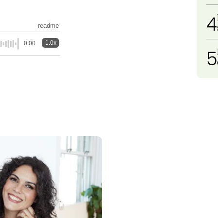
4
readme
1.0x
0:00
5