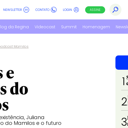
NEWSLETTER
CONTATO
LOGIN
ASSINE
log da Regina
Videocast
Summit
Homenagem
Newsl
 podcast Mamilos
 e
1
s do
os
2
stência, Juliana
3
ão do Mamilos e o futuro