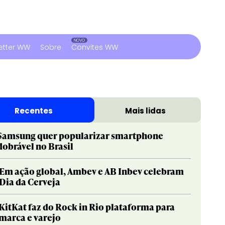
etter WW
Sobre
Convites WW
Recentes
Mais lidas
Samsung quer popularizar smartphone
dobrável no Brasil
Em ação global, Ambev e AB Inbev celebram
Dia da Cerveja
KitKat faz do Rock in Rio plataforma para
marca e varejo