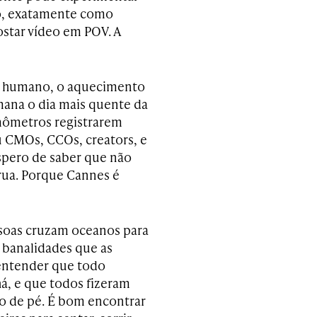
to, exatamente como
star vídeo em POV. A
é humano, o aquecimento
emana o dia mais quente da
rmômetros registrarem
u CMOs, CCOs, creators, e
spero de saber que não
rua. Porque Cannes é
ssoas cruzam oceanos para
r banalidades que as
entender que todo
há, e que todos fizeram
são de pé. É bom encontrar