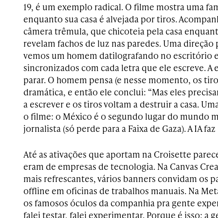
19, é um exemplo radical. O filme mostra uma fa
enquanto sua casa é alvejada por tiros. Acomp
câmera trêmula, que chicoteia pela casa enquant
revelam fachos de luz nas paredes. Uma direção p
vemos um homem datilografando no escritório e
sincronizados com cada letra que ele escreve. A 
parar. O homem pensa (e nesse momento, os tir
dramática, e então ele conclui: “Mas eles preci
a escrever e os tiros voltam a destruir a casa. 
o filme: o México é o segundo lugar do mundo ma
jornalista (só perde para a Faixa de Gaza). A IA faz
Até as ativações que aportam na Croisette pare
eram de empresas de tecnologia. Na Canvas Cre
mais refrescantes, vários banners convidam os pa
offline em oficinas de trabalhos manuais. Na Me
os famosos óculos da companhia pra gente exper
falei testar, falei experimentar. Porque é isso: 