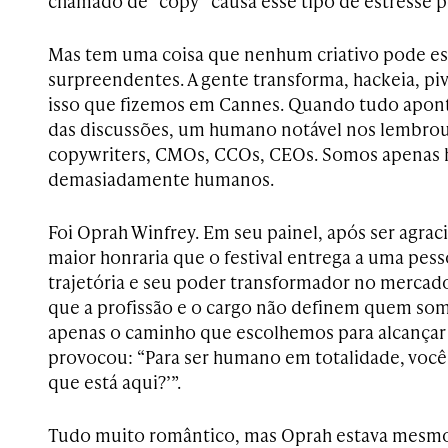
chamado de “copy” causa esse tipo de estresse 
Mas tem uma coisa que nenhum criativo pode es
surpreendentes. A gente transforma, hackeia, piv
isso que fizemos em Cannes. Quando tudo apont
das discussões, um humano notável nos lembrou
copywriters, CMOs, CCOs, CEOs. Somos apenas
demasiadamente humanos.
Foi Oprah Winfrey. Em seu painel, após ser agrac
maior honraria que o festival entrega a uma pe
trajetória e seu poder transformador no mercad
que a profissão e o cargo não definem quem somo
apenas o caminho que escolhemos para alcançar
provocou: “Para ser humano em totalidade, você 
que está aqui?’”.
Tudo muito romântico, mas Oprah estava mesm