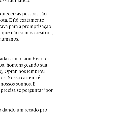
pós-traumático.
quecer: as pessoas são
ota. E foi exatamente
ava para a promptização
 que não somos creators,
 humanos,
iada com o Lion Heart (a
ssoa, homenageando sua
o), Oprah nos lembrou
s. Nossa carreira é
 nossos sonhos. E
precisa se perguntar ‘por
o dando um recado pro