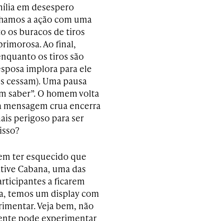
mília em desespero
anhamos a ação com uma
o os buracos de tiros
rimorosa. Ao final,
nquanto os tiros são
esposa implora para ele
os cessam). Uma pausa
sam saber”. O homem volta
Uma mensagem crua encerra
is perigoso para ser
 isso?
cem ter esquecido que
ative Cabana, uma das
rticipantes a ficarem
ta, temos um display com
imentar. Veja bem, não
a gente pode experimentar