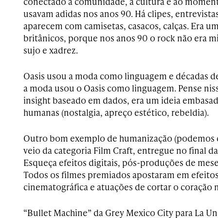
conectado à comunidade, à cultura e ao moment
usavam adidas nos anos 90. Há clipes, entrevist
aparecem com camisetas, casacos, calças. Era u
britânicos, porque nos anos 90 o rock não era mi
sujo e xadrez.
Oasis usou a moda como linguagem e décadas d
a moda usou o Oasis como linguagem. Pense nis
insight baseado em dados, era um ideia embasa
humanas (nostalgia, apreço estético, rebeldia).
Outro bom exemplo de humanização (podemos c
veio da categoria Film Craft, entregue no final da
Esqueça efeitos digitais, pós-produções de mese
Todos os filmes premiados apostaram em efeitos
cinematográfica e atuações de cortar o coração 
“Bullet Machine” da Grey Mexico City para La Un