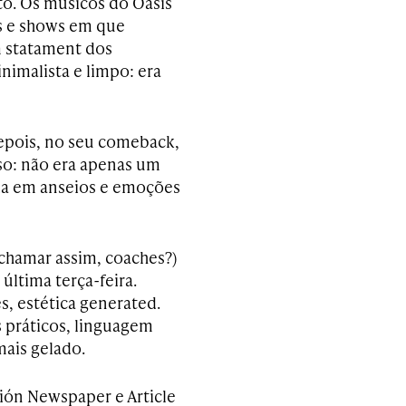
o. Os músicos do Oasis
as e shows em que
m statament dos
nimalista e limpo: era
epois, no seu comeback,
so: não era apenas um
da em anseios e emoções
hamar assim, coaches?)
 última terça-feira.
s, estética generated.
 práticos, linguagem
mais gelado.
ión Newspaper e Article