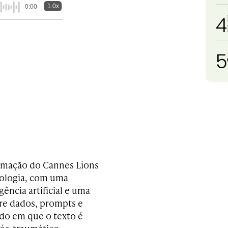
1.0x
0:00
4
5
ramação do Cannes Lions
nologia, com uma
ência artificial e uma
bre dados, prompts e
ado em que o texto é