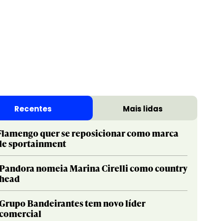
Print & Publishing
Pharma
Social & Creator
PR
Recentes
Mais lidas
Sustainable Development Goals
Print & Publishing
Titanium
Social & Creator
Flamengo quer se reposicionar como marca
de sportainment
Sustainable Development Goals
Titanium
Pandora nomeia Marina Cirelli como country
head
Grupo Bandeirantes tem novo líder
comercial