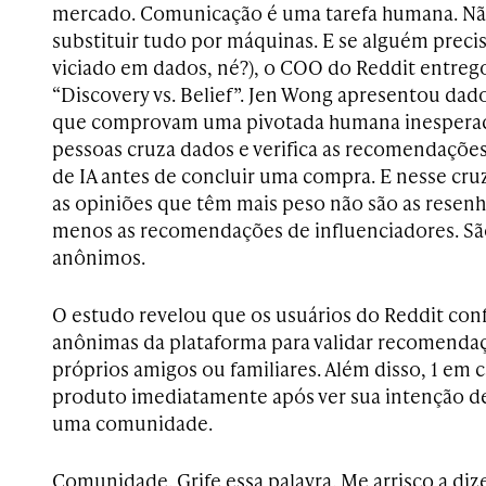
mercado. Comunicação é uma tarefa humana. Não
substituir tudo por máquinas. E se alguém precis
viciado em dados, né?), o COO do Reddit entreg
“Discovery vs. Belief”. Jen Wong apresentou dad
que comprovam uma pivotada humana inesperad
pessoas cruza dados e verifica as recomendações
de IA antes de concluir uma compra. E nesse cr
as opiniões que têm mais peso não são as resenh
menos as recomendações de influenciadores. Sã
anônimos.
O estudo revelou que os usuários do Reddit con
anônimas da plataforma para validar recomenda
próprios amigos ou familiares. Além disso, 1 em 
produto imediatamente após ver sua intenção d
uma comunidade.
Comunidade. Grife essa palavra. Me arrisco a diz