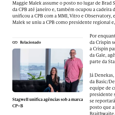
Maggie Malek assume o posto no lugar de Brad S
da CPB até janeiro e, também ocupou a cadeira d
unificou a CPB com a MMI, Vitro e Observatory, 
Malek se uniu a CPB como presidente regional e,
Por enquant
da Crispin 
Relacionado
a Crispin p
da Gale, ag
parte da Sta
Já Denekas, 
da Basic/De
equipe de c
presidente s
Stagwell unifica agências sob a marca
se reportar
CP+B
posto que a
Braithwaite