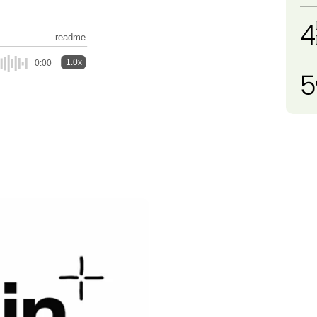
4
readme
1.0x
0:00
5