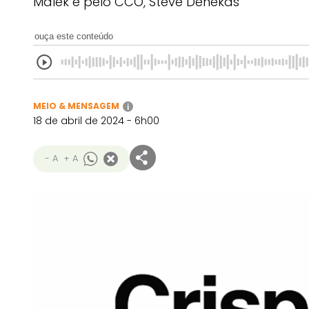
Malek e pelo CCO, Steve Denekas
ouça este conteúdo
MEIO & MENSAGEM
i
18 de abril de 2024 - 6h00
- A
+ A