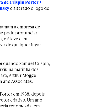
a de Crispin Porter +
gusky
e alterado o logo de
chamam a empresa de
e se pode pronunciar
, e Steve e eu
vir de qualquer lugar
oi quando Samuel Crispin,
rviu na marinha dos
hava, Arthur Mogge
n and Associates.
 Porter em 1988, depois
etor criativo. Um ano
 seria renomeada, em