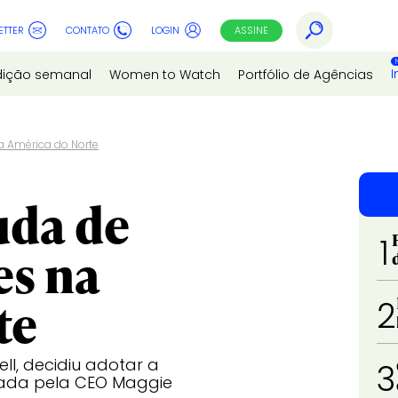
ETTER
CONTATO
LOGIN
ASSINE
I
dição semanal
Women to Watch
Portfólio de Agências
a América do Norte
uda de
1
es na
te
2
ll, decidiu adotar a
3
erada pela CEO Maggie