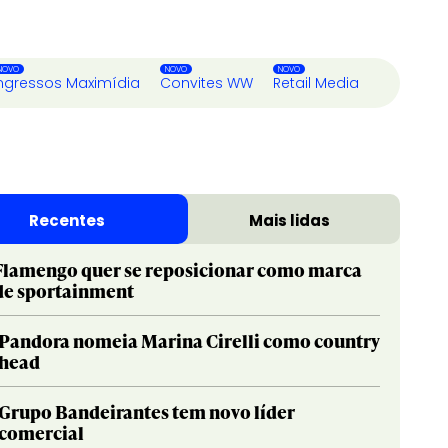
ngressos Maximídia
Convites WW
Retail Media
Recentes
Mais lidas
Flamengo quer se reposicionar como marca
de sportainment
Pandora nomeia Marina Cirelli como country
head
Grupo Bandeirantes tem novo líder
comercial