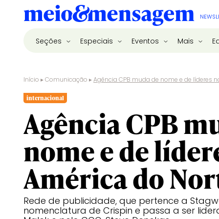
NEWSL
Seções
Especiais
Eventos
Mais
E
Início
▸
Comunicação
▸
Agência CPB muda de nome e de líderes n
internacional
Agência CPB m
nome e de líder
América do Nor
Rede de publicidade, que pertence a Stagwe
nomenclatura de Crispin e passa a ser lid