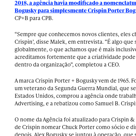
2018, a agência havia modificado a nomenclatur
Bogusky para simplesmente Crispin Porter Bo
CP+B para CPB.
“Sempre que conhecemos novos clientes, eles 
Crispin’, disse Malek, em entrevista. “É algo qu
globalmente, o que achamos que é mais inclusivo
acreditamos fortemente que a criatividade pode 
dentro da organização”, completou a CEO.
A marca Crispin Porter + Bogusky vem de 1965. F
um veterano da Segunda Guerra Mundial, que se
Estados Unidos, comprou a agência onde trabal
Advertising, e a rebatizou como Samuel B. Crispi
O nome da Agência foi atualizado para Crispin &
de Crispin nomear Chuck Porter como sócio e dir
depois, Alex Bogusky se juntou à operação, que