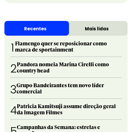
Recentes
Mais lidas
Flamengo quer se reposicionar como
1
marca de sportainment
Pandora nomeia Marina Cirelli como
2
country head
Grupo Bandeirantes tem novo líder
3
comercial
Patricia Kamitsuji assume direção geral
4
da Imagem Filmes
Campanhas da Semana: estrelas e
5