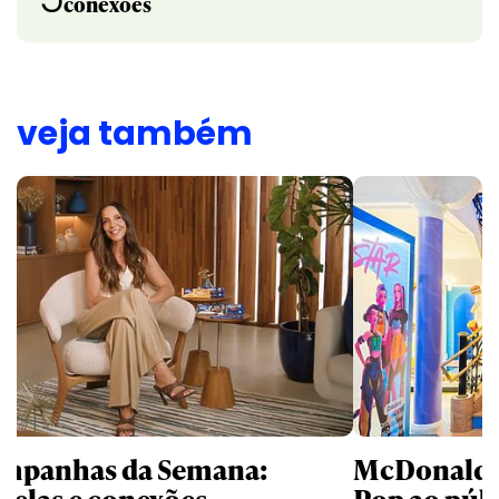
conexões
veja também
mpanhas da Semana:
McDonald’s 