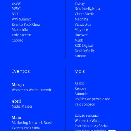
SXSW
PicPay
MWC
Nós Inteligência
NRF
Vistar Media
WW Summit
Machina
Evento ProXXIma
Viasat Ads
Maximídia
Magnite
Effie Awards
Uncover
Caboré
Mude
RZK Digital
DoubleVerify
Adlook
Eventos
Mais
Assine
Março
Renove
Women to Watch Summit
Anuncie
Política de privacidade
Abril
Fale conosco
Mídia Master
Edição semanal
Maio
Women to Watch
Marketing Network Brasil
Portfólio de Agências
Evento ProXXIma