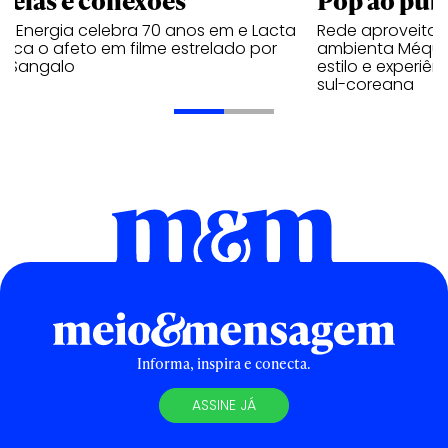
trelas e conexões
Pop ao públ
a Energia celebra 70 anos em e Lacta
Rede aproveita
aca o afeto em filme estrelado por
ambienta Méqui 
te Sangalo
estilo e experiên
sul-coreana
Informa, inspira e conecta.
ASSINE JÁ