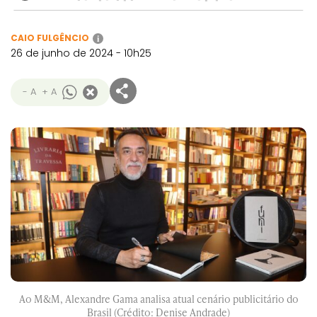
CAIO FULGÊNCIO
i
26 de junho de 2024 - 10h25
- A
+ A
Ao M&M, Alexandre Gama analisa atual cenário publicitário do
Brasil (Crédito: Denise Andrade)