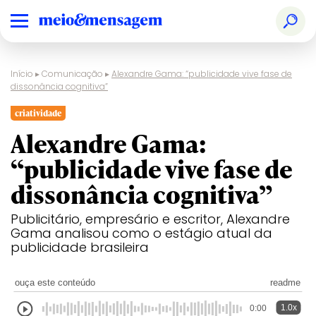
Início
▸
Comunicação
▸
Alexandre Gama: “publicidade vive fase de
dissonância cognitiva”
criatividade
Alexandre Gama:
“publicidade vive fase de
dissonância cognitiva”
Publicitário, empresário e escritor, Alexandre
Gama analisou como o estágio atual da
publicidade brasileira
ouça este conteúdo
readme
1.0x
0:00