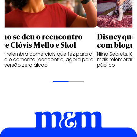
mo se deu o reencontro
Disney que
tre Clóvis Mello e Skol
com bloguei
tor relembra comerciais que fez para a
Niina Secrets, Kar
veja e comenta reencontro, agora para
mais relembram 
ar versão zero álcool
público