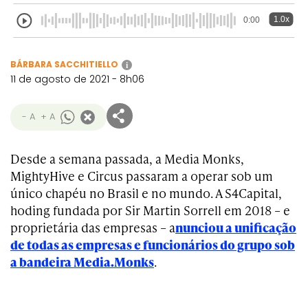
1.0x
0:00
BÁRBARA SACCHITIELLO
i
11 de agosto de 2021 - 8h06
- A
+ A
Desde a semana passada, a Media Monks,
MightyHive e Circus passaram a operar sob um
único chapéu no Brasil e no mundo. A S4Capital,
hoding fundada por Sir Martin Sorrell em 2018 – e
proprietária das empresas – a
nunciou a unificação
de todas as empresas e funcionários do grupo sob
a bandeira Media.Monks
.