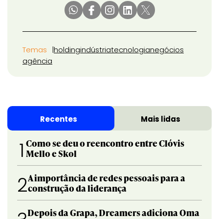
Temas
holding
indústria
tecnologia
negócios
agência
Recentes
Mais lidas
Como se deu o reencontro entre Clóvis
1
Mello e Skol
A importância de redes pessoais para a
2
construção da liderança
Depois da Grapa, Dreamers adiciona Oma