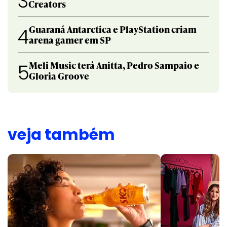
3
Creators
Guaraná Antarctica e PlayStation criam
4
arena gamer em SP
Meli Music terá Anitta, Pedro Sampaio e
5
Gloria Groove
veja também