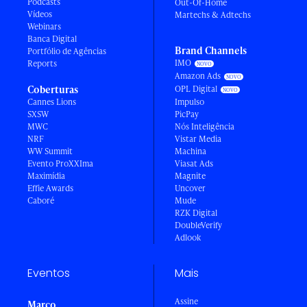
Podcasts
Out-Of-Home
Vídeos
Martechs & Adtechs
Webinars
Banca Digital
Brand Channels
Portfólio de Agências
IMO
Reports
Amazon Ads
Coberturas
OPL Digital
Cannes Lions
Impulso
SXSW
PicPay
MWC
Nós Inteligência
NRF
Vistar Media
WW Summit
Machina
Evento ProXXIma
Viasat Ads
Maximídia
Magnite
Effie Awards
Uncover
Caboré
Mude
RZK Digital
DoubleVerify
Adlook
Eventos
Mais
Assine
Março