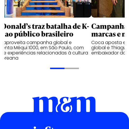
Donald’s traz batalha de K-
Campanhas 
p ao público brasileiro
marcas e 
e aproveita campanha global e
Coca aposta e
ienta Méqui 1000, em São Paulo, com
global e Thiagui
lo e experiências relacionadas à cultura
embaixador da H
-coreana