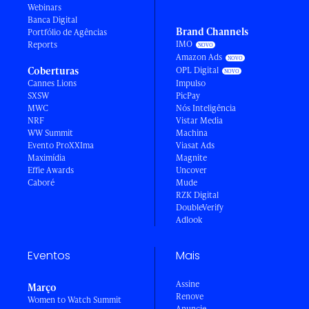
Webinars
Banca Digital
Brand Channels
Portfólio de Agências
IMO
Reports
Amazon Ads
Coberturas
OPL Digital
Cannes Lions
Impulso
SXSW
PicPay
MWC
Nós Inteligência
NRF
Vistar Media
WW Summit
Machina
Evento ProXXIma
Viasat Ads
Maximídia
Magnite
Effie Awards
Uncover
Caboré
Mude
RZK Digital
DoubleVerify
Adlook
Eventos
Mais
Assine
Março
Renove
Women to Watch Summit
Anuncie