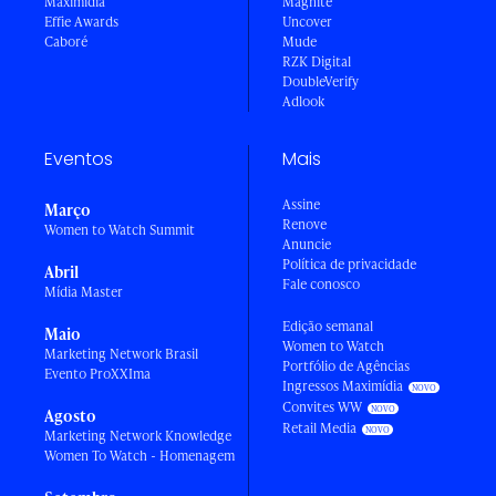
Maximídia
Magnite
Effie Awards
Uncover
Caboré
Mude
RZK Digital
DoubleVerify
Adlook
Eventos
Mais
Assine
Março
Renove
Women to Watch Summit
Anuncie
Política de privacidade
Abril
Fale conosco
Mídia Master
Edição semanal
Maio
Women to Watch
Marketing Network Brasil
Portfólio de Agências
Evento ProXXIma
Ingressos Maximídia
Convites WW
Agosto
Retail Media
Marketing Network Knowledge
Women To Watch - Homenagem