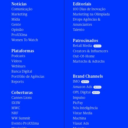
Notícias
Editoriais
Comunicação
100 Dias de Inovação
Marketing
Marketing na Olimpíada
Mídia
Drops Agências &
Gente
Anunciantes
Opinião
Talento
ProXXIma
Women To Watch
Patrocinados
Retail Media
Plataformas
Creators & Influencers
Podcasts
Out-Of-Home
Vídeos
Martechs & Adtechs
Webinars
Banca Digital
Brand Channels
Portfólio de Agências
IMO
Reports
Amazon Ads
Coberturas
OPL Digital
Cannes Lions
Impulso
SXSW
PicPay
MWC
Nós Inteligência
NRF
Vistar Media
WW Summit
Machina
Evento ProXXIma
Viasat Ads