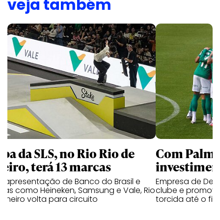
veja também
apa da SLS, no Rio Rio de
Com Palmei
neiro, terá 13 marcas
investimen
 apresentação de Banco do Brasil e
Empresa de Deli
cas como Heineken, Samsung e Vale, Rio
clube e promove
aneiro volta para circuito
torcida até o fi