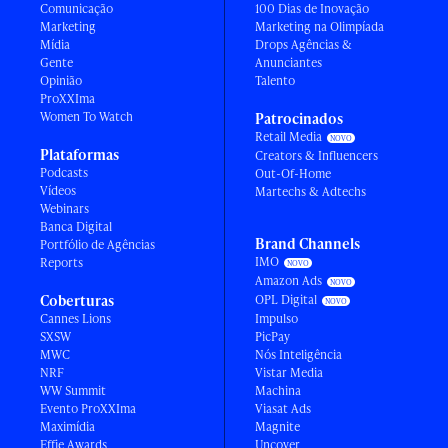
Comunicação
100 Dias de Inovação
Marketing
Marketing na Olimpíada
Mídia
Drops Agências &
Gente
Anunciantes
Opinião
Talento
ProXXIma
Women To Watch
Patrocinados
Retail Media
Plataformas
Creators & Influencers
Podcasts
Out-Of-Home
Vídeos
Martechs & Adtechs
Webinars
Banca Digital
Brand Channels
Portfólio de Agências
IMO
Reports
Amazon Ads
Coberturas
OPL Digital
Cannes Lions
Impulso
SXSW
PicPay
MWC
Nós Inteligência
NRF
Vistar Media
WW Summit
Machina
Evento ProXXIma
Viasat Ads
Maximídia
Magnite
Effie Awards
Uncover