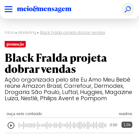
Início
▸
Marketing
▸
Black Fralda projeta dobrar vendas
promoção
Black Fralda projeta
dobrar vendas
Ação organizada pelo site Eu Amo Meu Bebê
reúne Amazon Brasil, Carrefour, Dermodex,
Drogaria São Paulo, Luftal, Huggies, Magazine
Luiza, Nestlé, Philips Avent e Pompom
ouça este conteúdo
readme
1.0x
0:00