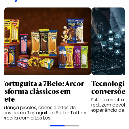
 Tortuguita a 7Belo: Arcor
Tecnologias
ansforma clássicos em
conversõe
rvete
Estudo mostra 
reduzem devolu
a lança picolés, cones e bites de
experiência de c
sicos como Tortuguita e Butter Toffees
parceria com a Los Los