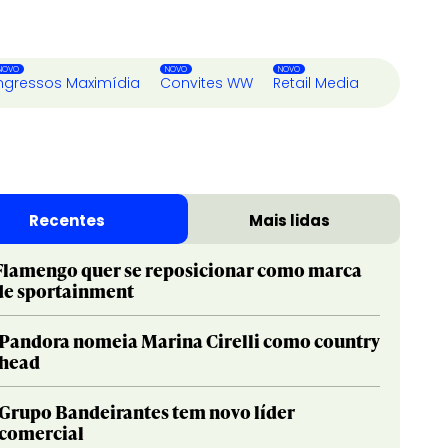
ngressos Maximídia
Convites WW
Retail Media
Recentes
Mais lidas
Flamengo quer se reposicionar como marca
de sportainment
Pandora nomeia Marina Cirelli como country
head
Grupo Bandeirantes tem novo líder
comercial