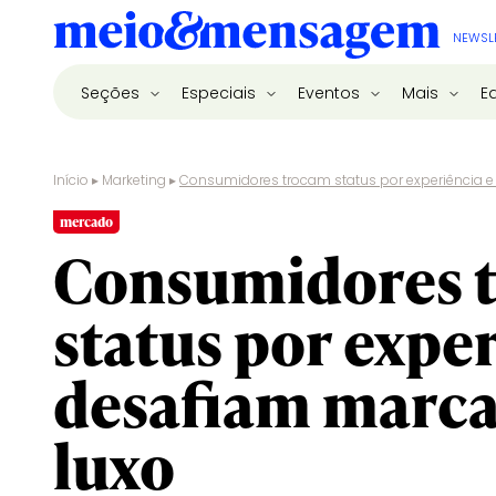
NEWSL
Seções
Especiais
Eventos
Mais
E
Início
▸
Marketing
▸
Consumidores trocam status por experiência e
mercado
Consumidores 
status por exper
desafiam marca
luxo