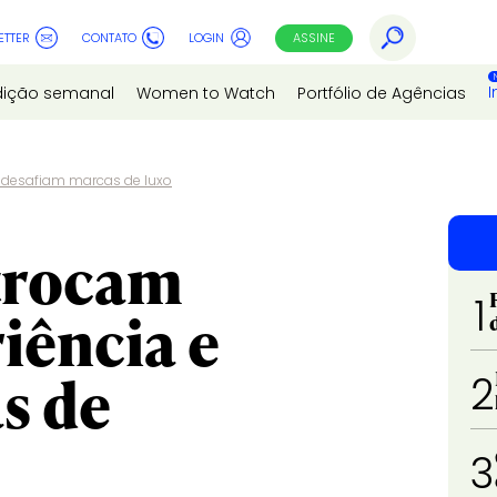
ETTER
CONTATO
LOGIN
ASSINE
I
dição semanal
Women to Watch
Portfólio de Agências
 desafiam marcas de luxo
trocam
1
iência e
s de
2
3