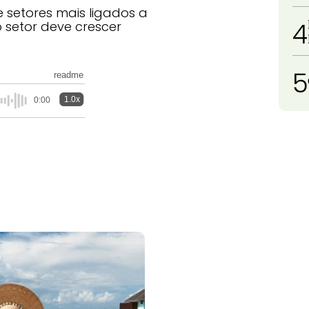
setores mais ligados a
4
 setor deve crescer
5
readme
1.0x
0:00