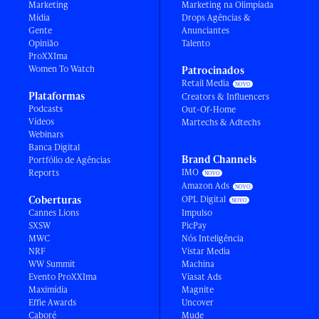
Marketing
Marketing na Olimpíada
Mídia
Drops Agências &
Gente
Anunciantes
Opinião
Talento
ProXXIma
Women To Watch
Patrocinados
Retail Media
Plataformas
Creators & Influencers
Podcasts
Out-Of-Home
Vídeos
Martechs & Adtechs
Webinars
Banca Digital
Brand Channels
Portfólio de Agências
IMO
Reports
Amazon Ads
Coberturas
OPL Digital
Cannes Lions
Impulso
SXSW
PicPay
MWC
Nós Inteligência
NRF
Vistar Media
WW Summit
Machina
Evento ProXXIma
Viasat Ads
Maximídia
Magnite
Effie Awards
Uncover
Caboré
Mude