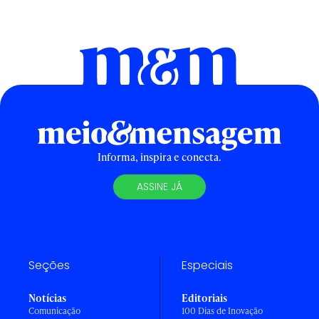
Informa, inspira e conecta.
ASSINE JÁ
Seções
Especiais
Notícias
Editoriais
Comunicação
100 Dias de Inovação