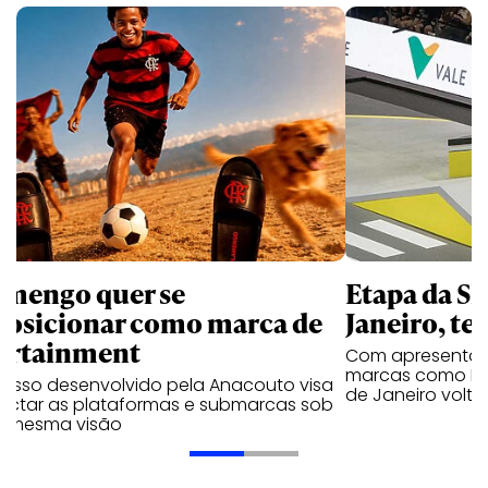
amengo quer se
Etapa da SL
posicionar como marca de
Janeiro, te
ortainment
Com apresentaçã
marcas como Hei
cesso desenvolvido pela Anacouto visa
de Janeiro volta
ectar as plataformas e submarcas sob
 mesma visão