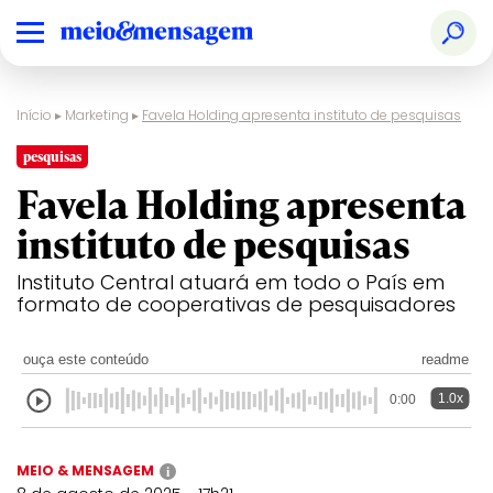
Início
▸
Marketing
▸
Favela Holding apresenta instituto de pesquisas
pesquisas
Favela Holding apresenta
instituto de pesquisas
Instituto Central atuará em todo o País em
formato de cooperativas de pesquisadores
ouça este conteúdo
readme
1.0x
0:00
MEIO & MENSAGEM
i