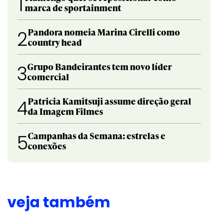
1
marca de sportainment
Pandora nomeia Marina Cirelli como
2
country head
Grupo Bandeirantes tem novo líder
3
comercial
Patricia Kamitsuji assume direção geral
4
da Imagem Filmes
Campanhas da Semana: estrelas e
5
conexões
veja também