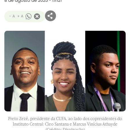
8 de agosto de 2025 - 17h21
- A
+ A
Preto Zezé, presidente da CUFA, ao lado dos copresidentes do
Instituto Central: Cleo Santana e Marcus Vinícius Athayde
(Crédito: Divulgação)