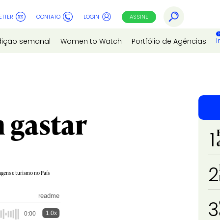
ETTER
CONTATO
LOGIN
ASSINE
I
dição semanal
Women to Watch
Portfólio de Agências
 gastar
1
2
gens e turismo no País
readme
3
1.0x
0:00