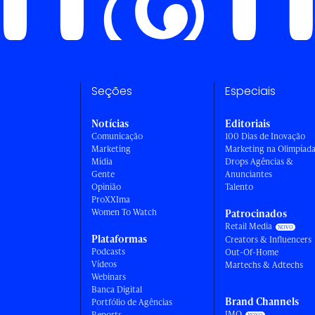
Seções
Especiais
Notícias
Editoriais
Comunicação
100 Dias de Inovação
Marketing
Marketing na Olimpíad
Mídia
Drops Agências &
Gente
Anunciantes
Opinião
Talento
ProXXIma
Women To Watch
Patrocinados
Retail Media
Plataformas
Creators & Influencers
Podcasts
Out-Of-Home
Vídeos
Martechs & Adtechs
Webinars
Banca Digital
Brand Channels
Portfólio de Agências
IMO
Reports