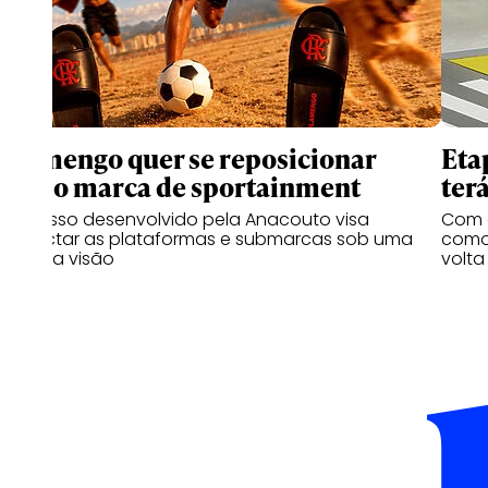
Flamengo quer se reposicionar
Eta
como marca de sportainment
ter
Processo desenvolvido pela Anacouto visa
Com 
conectar as plataformas e submarcas sob uma
como 
mesma visão
volta