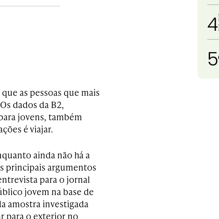
4
5
 que as pessoas que mais
 Os dados da B2,
 para jovens, também
ões é viajar.
nquanto ainda não há a
os principais argumentos
ntrevista para o jornal
blico jovem na base de
da amostra investigada
r para o exterior no