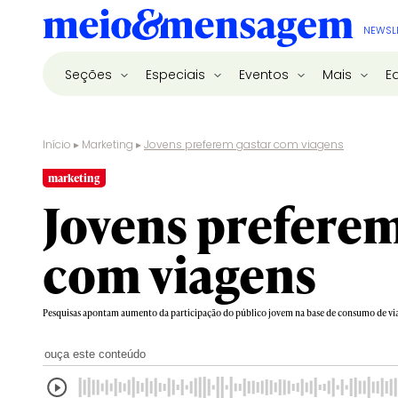
NEWSL
Seções
Especiais
Eventos
Mais
E
Início
▸
Marketing
▸
Jovens preferem gastar com viagens
marketing
Jovens preferem
com viagens
Pesquisas apontam aumento da participação do público jovem na base de consumo de via
ouça este conteúdo