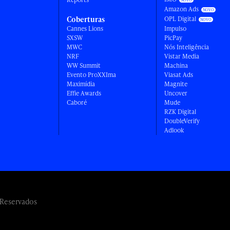
Amazon Ads
Coberturas
OPL Digital
Cannes Lions
Impulso
SXSW
PicPay
MWC
Nós Inteligência
NRF
Vistar Media
WW Summit
Machina
Evento ProXXIma
Viasat Ads
Maximídia
Magnite
Effie Awards
Uncover
Caboré
Mude
RZK Digital
DoubleVerify
Adlook
 Reservados