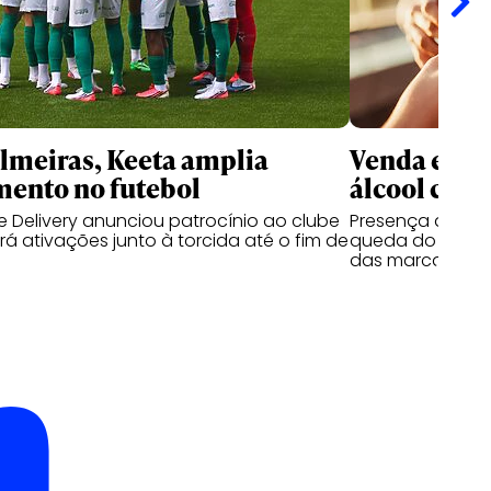
meiras, Keeta amplia
Venda e co
mento no futebol
álcool cres
 Delivery anunciou patrocínio ao clube
Presença de beb
á ativações junto à torcida até o fim de
queda do segmen
das marcas