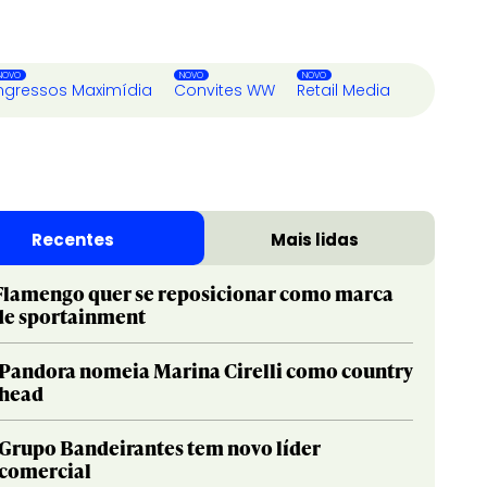
ngressos Maximídia
Convites WW
Retail Media
Recentes
Mais lidas
Flamengo quer se reposicionar como marca
de sportainment
Pandora nomeia Marina Cirelli como country
head
Grupo Bandeirantes tem novo líder
comercial