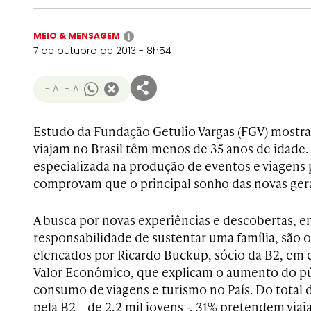
MEIO & MENSAGEM
i
7 de outubro de 2013 - 8h54
- A
+ A
Estudo da Fundação Getulio Vargas (FGV) mostra
viajam no Brasil têm menos de 35 anos de idade.
especializada na produção de eventos e viagens
comprovam que o principal sonho das novas geraç
A busca por novas experiências e descobertas, e
responsabilidade de sustentar uma família, são 
elencados por Ricardo Buckup, sócio da B2, em e
Valor Econômico, que explicam o aumento do pú
consumo de viagens e turismo no País. Do total 
pela B2 – de 2,2 mil jovens -, 31% pretendem viaja