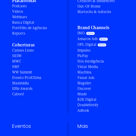
Plataformas
Creators & Influencers
Podcasts
Out-Of-Home
Vídeos
Martechs & Adtechs
Webinars
Banca Digital
Brand Channels
Portfólio de Agências
IMO
Reports
Amazon Ads
Coberturas
OPL Digital
Cannes Lions
Impulso
SXSW
PicPay
MWC
Nós Inteligência
NRF
Vistar Media
WW Summit
Machina
Evento ProXXIma
Viasat Ads
Maximídia
Magnite
Effie Awards
Uncover
Caboré
Mude
RZK Digital
DoubleVerify
Adlook
Eventos
Mais