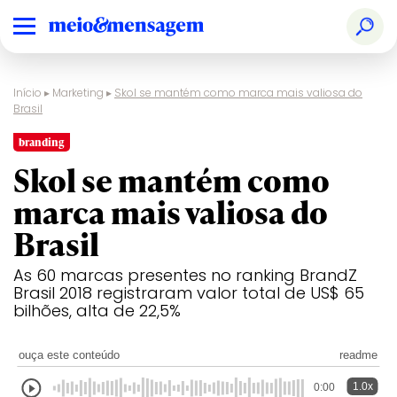
Início
▸
Marketing
▸
Skol se mantém como marca mais valiosa do
Brasil
branding
Skol se mantém como
marca mais valiosa do
Brasil
As 60 marcas presentes no ranking BrandZ
Brasil 2018 registraram valor total de US$ 65
bilhões, alta de 22,5%
ouça este conteúdo
readme
1.0x
0:00