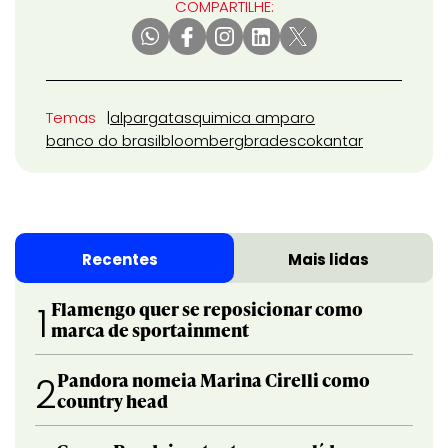
COMPARTILHE:
Temas
alpargatas
quimica amparo
banco do brasil
bloomberg
bradesco
kantar
Recentes
Mais lidas
Flamengo quer se reposicionar como
1
marca de sportainment
Pandora nomeia Marina Cirelli como
2
country head