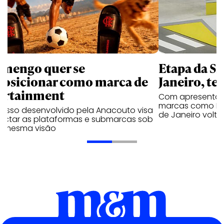
amengo quer se
Etapa da SL
posicionar como marca de
Janeiro, te
ortainment
Com apresentaçã
marcas como Hei
cesso desenvolvido pela Anacouto visa
de Janeiro volta
ectar as plataformas e submarcas sob
 mesma visão