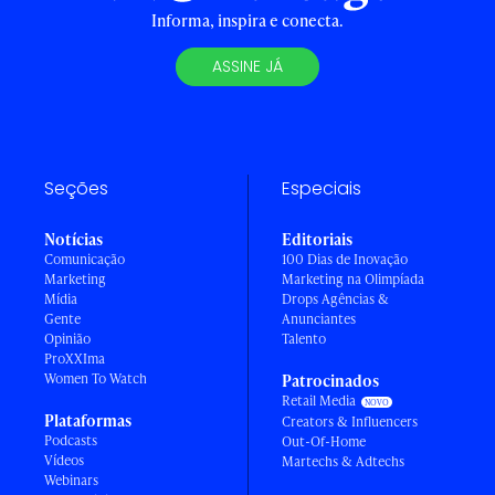
Informa, inspira e conecta.
ASSINE JÁ
Seções
Especiais
Notícias
Editoriais
Comunicação
100 Dias de Inovação
Marketing
Marketing na Olimpíada
Mídia
Drops Agências &
Gente
Anunciantes
Opinião
Talento
ProXXIma
Women To Watch
Patrocinados
Retail Media
Plataformas
Creators & Influencers
Podcasts
Out-Of-Home
Vídeos
Martechs & Adtechs
Webinars