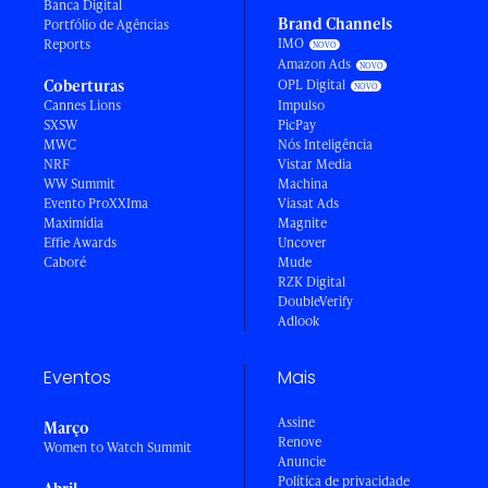
Banca Digital
Brand Channels
Portfólio de Agências
IMO
Reports
Amazon Ads
Coberturas
OPL Digital
Cannes Lions
Impulso
SXSW
PicPay
MWC
Nós Inteligência
NRF
Vistar Media
WW Summit
Machina
Evento ProXXIma
Viasat Ads
Maximídia
Magnite
Effie Awards
Uncover
Caboré
Mude
RZK Digital
DoubleVerify
Adlook
Eventos
Mais
Assine
Março
Renove
Women to Watch Summit
Anuncie
Política de privacidade