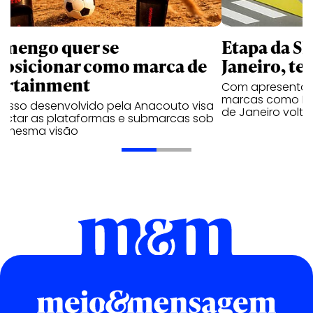
amengo quer se
Etapa da SL
posicionar como marca de
Janeiro, te
ortainment
Com apresentaçã
marcas como Hei
cesso desenvolvido pela Anacouto visa
de Janeiro volta
ectar as plataformas e submarcas sob
 mesma visão