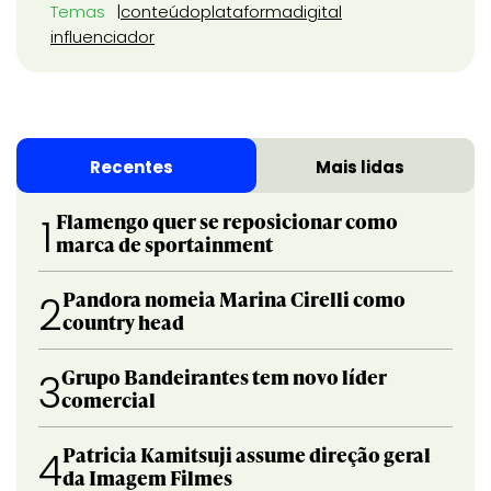
Temas
conteúdo
plataforma
digital
influenciador
Recentes
Mais lidas
Flamengo quer se reposicionar como
1
marca de sportainment
Pandora nomeia Marina Cirelli como
2
country head
Grupo Bandeirantes tem novo líder
3
comercial
Patricia Kamitsuji assume direção geral
4
da Imagem Filmes