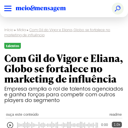
Início
▸
Mídia
▸
Com Gil do Vigor e Eliana, Globo se fortalece no
marketing de influência
talentos
Com Gil do Vigor e Eliana,
Globo se fortalece no
marketing de influência
Empresa amplia o rol de talentos agenciados
e ganha forças para competir com outros
players do segmento
ouça este conteúdo
readme
1.0x
0:00