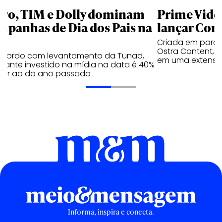
aro, TIM e Dolly dominam
Prime Video
mpanhas de Dia dos Pais na
lançar Corr
Criada em parc
Ostra Content, i
acordo com levantamento da Tunad,
em uma extensão
tante investido na mídia na data é 40%
erior ao do ano passado
Informa, inspira e conecta.