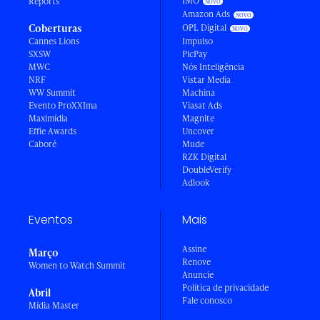
IMO
Reports
Amazon Ads
Coberturas
OPL Digital
Cannes Lions
Impulso
SXSW
PicPay
MWC
Nós Inteligência
NRF
Vistar Media
WW Summit
Machina
Evento ProXXIma
Viasat Ads
Maximídia
Magnite
Effie Awards
Uncover
Caboré
Mude
RZK Digital
DoubleVerify
Adlook
Eventos
Mais
Assine
Março
Renove
Women to Watch Summit
Anuncie
Política de privacidade
Abril
Fale conosco
Mídia Master