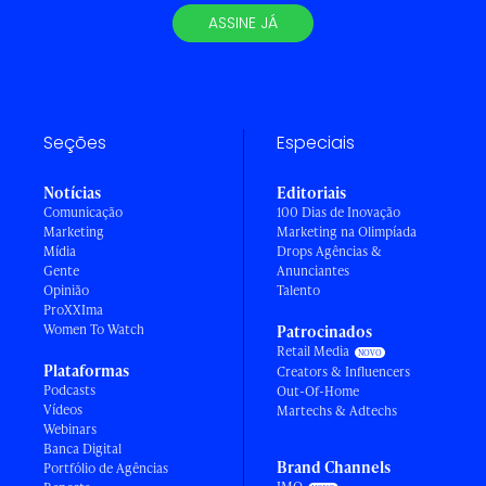
ASSINE JÁ
Seções
Especiais
Notícias
Editoriais
Comunicação
100 Dias de Inovação
Marketing
Marketing na Olimpíada
Mídia
Drops Agências &
Gente
Anunciantes
Opinião
Talento
ProXXIma
Women To Watch
Patrocinados
Retail Media
Plataformas
Creators & Influencers
Podcasts
Out-Of-Home
Vídeos
Martechs & Adtechs
Webinars
Banca Digital
Brand Channels
Portfólio de Agências