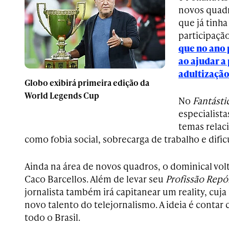
novos quadr
que já tinha
participação
que no ano 
ao ajudar a
adultização
Globo exibirá primeira edição da
World Legends Cup
No
Fantásti
especialista
temas relac
como fobia social, sobrecarga de trabalho e dific
Ainda na área de novos quadros, o dominical volt
Caco Barcellos. Além de levar seu
Profissão Repó
jornalista também irá capitanear um reality, cuja
novo talento do telejornalismo. A ideia é contar
todo o Brasil.