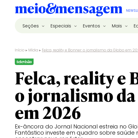
NEWSL
Seções
Especiais
Eventos
Mais
E
Início
▸
Mídia
▸
Felca, reality e Bonner: o jornalismo da Globo em 2
televisão
Felca, reality e
o jornalismo da
em 2026
Ex-âncora do Jornal Nacional estreia no G
Fantástico investe em quadro sobre saúde m