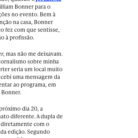
William Bonner para o
ções no evento. Bem à
unção na casa, Bonner
co fez com que sentisse,
 à profissão.
er
, mas não me deixavam.
jornalismo sobre minha
rter seria um local muito
 recebi uma mensagem da
entar ao programa, em
e Bonner.
 próximo dia 20, a
ato diferente. A dupla de
 diretamente com o
cada edição. Segundo