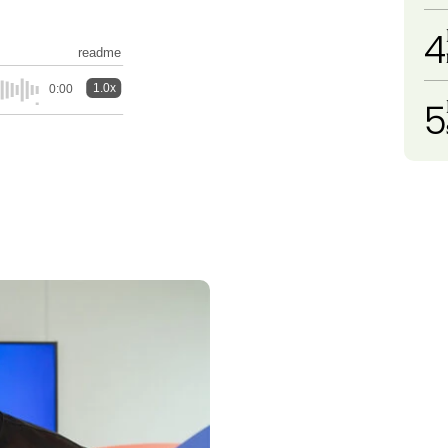
4
readme
1.0x
0:00
5