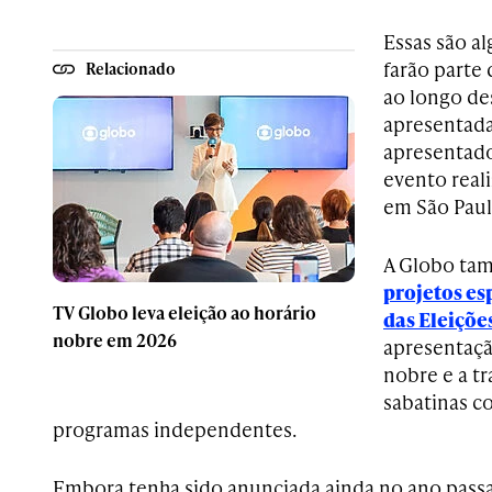
Essas são a
farão parte
Relacionado
ao longo de
apresentada
apresentado
evento real
em São Paulo
A Globo ta
projetos es
TV Globo leva eleição ao horário
das Eleiçõe
nobre em 2026
apresentaçã
nobre e a t
sabatinas c
programas independentes.
Embora tenha sido anunciada ainda no ano pass