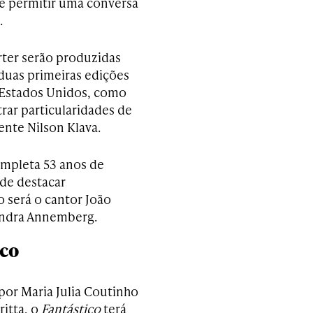
e permitir uma conversa
.
ter serão produzidas
duas primeiras edições
s Estados Unidos, como
rar particularidades de
nte Nilson Klava.
ompleta 53 anos de
de destacar
 será o cantor João
Sandra Annemberg.
ico
or Maria Julia Coutinho
ritta, o
Fantástico
terá