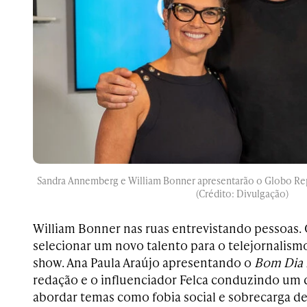
Sandra Annemberg e William Bonner apresentarão o Globo Repó
(Crédito: Divulgação)
William Bonner nas ruas entrevistando pessoas.
selecionar um novo talento para o telejornalismo
show. Ana Paula Araújo apresentando o
Bom Dia 
redação e o influenciador Felca conduzindo um
abordar temas como fobia social e sobrecarga de