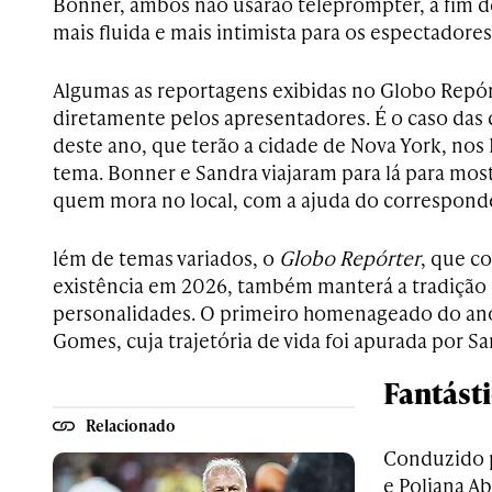
Bonner, ambos não usarão teleprompter, a fim d
mais fluida e mais intimista para os espectadores
Algumas as reportagens exibidas no Globo Repór
diretamente pelos apresentadores. É o caso das 
deste ano, que terão a cidade de Nova York, no
tema. Bonner e Sandra viajaram para lá para most
quem mora no local, com a ajuda do corresponde
lém de temas variados, o
Globo Repórter
, que c
existência em 2026, também manterá a tradição 
personalidades. O primeiro homenageado do ano
Gomes, cuja trajetória de vida foi apurada por 
Fantást
Relacionado
Conduzido p
e Poliana Ab