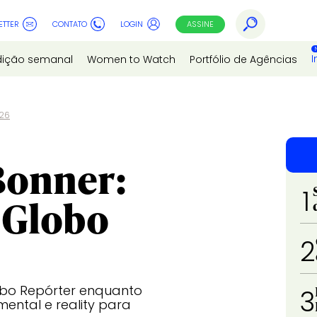
ETTER
CONTATO
LOGIN
ASSINE
I
dição semanal
Women to Watch
Portfólio de Agências
026
 Bonner:
1
 Globo
2
lobo Repórter enquanto
3
ental e reality para