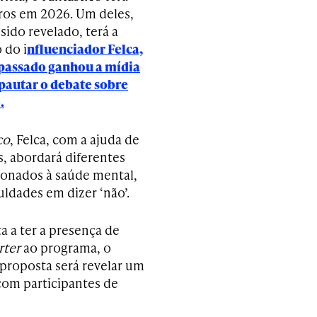
os em 2026. Um deles,
 sido revelado, terá a
 do i
nfluenciador Felca,
passado ganhou a mídia
 pautar o debate sobre
.
co
, Felca, com a ajuda de
s, abordará diferentes
ionados à saúde mental,
uldades em dizer ‘não’.
a a ter a presença de
rter
ao programa, o
 proposta será revelar um
 com participantes de