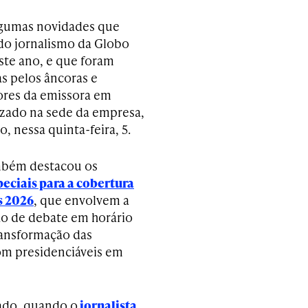
lgumas novidades que
 do jornalismo da Globo
ste ano, e que foram
s pelos âncoras e
res da emissora em
izado na sede da empresa,
, nessa quinta-feira, 5.
mbém destacou os
peciais para a cobertura
s 2026
, que envolvem a
o de debate em horário
ransformação das
om presidenciáveis em
ado, quando o
jornalista