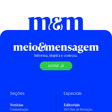
Informa, inspira e conecta.
ASSINE JÁ
Seções
Especiais
Notícias
Editoriais
Comunicação
100 Dias de Inovação