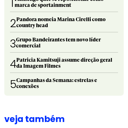
1
marca de sportainment
Pandora nomeia Marina Cirelli como
2
country head
Grupo Bandeirantes tem novo líder
3
comercial
Patricia Kamitsuji assume direção geral
4
da Imagem Filmes
Campanhas da Semana: estrelas e
5
conexões
veja também