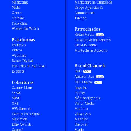
Marketing
Marketing na Olimpíada
Mídia
Drops Agências &
Gente
Anunciantes
Opinião
Talento
ProXXIma
Women To Watch
Patrocinados
Retail Media
Plataformas
Creators & Influencers
Podcasts
Out-Of-Home
Vídeos
Martechs & Adtechs
Webinars
Banca Digital
Brand Channels
Portfólio de Agências
IMO
Reports
Amazon Ads
Coberturas
OPL Digital
Cannes Lions
Impulso
SXSW
PicPay
MWC
Nós Inteligência
NRF
Vistar Media
WW Summit
Machina
Evento ProXXIma
Viasat Ads
Maximídia
Magnite
Effie Awards
Uncover
Caboré
Mude