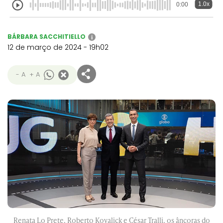
1.0x
0:00
BÁRBARA SACCHITIELLO
i
12 de março de 2024 - 19h02
- A
+ A
Renata Lo Prete, Roberto Kovalick e César Tralli, os âncoras do