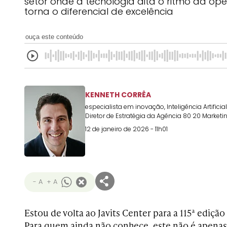
setor onde a tecnologia dita o ritmo da o
torna o diferencial de excelência
ouça este conteúdo
KENNETH CORRÊA
especialista em inovação, Inteligência Artificial
Diretor de Estratégia da Agência 80 20 Marketi
12 de janeiro de 2026 - 11h01
- A
+ A
Estou de volta ao Javits Center para a 115ª edição
Para quem ainda não conhece, este não é apena