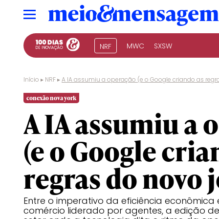
MWC
SXSW
NRF
Início
▸
NRF
▸
A IA assumiu a operação (e o Google criando as regr
conexão nova york
A IA assumiu a 
(e o Google cria
regras do novo j
Entre o imperativo da eficiência econômica
comércio liderado por agentes, a edição d