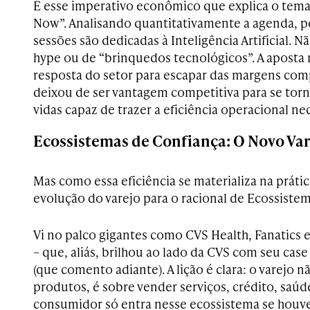
É esse imperativo econômico que explica o tema
Now”. Analisando quantitativamente a agenda, p
sessões são dedicadas à Inteligência Artificial. 
hype ou de “brinquedos tecnológicos”. A aposta 
resposta do setor para escapar das margens com
deixou de ser vantagem competitiva para se torn
vidas capaz de trazer a eficiência operacional ne
Ecossistemas de Confiança: O Novo Var
Mas como essa eficiência se materializa na prátic
evolução do varejo para o racional de Ecossistem
Vi no palco gigantes como CVS Health, Fanatics e
– que, aliás, brilhou ao lado da CVS com seu ca
(que comento adiante). A lição é clara: o varejo 
produtos, é sobre vender serviços, crédito, saúd
consumidor só entra nesse ecossistema se houve