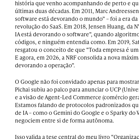
história que venho acompanhando de perto e qu
últimas duas décadas. Em 2011, Marc Andreessen
software está devorando o mundo” – foi a era da d
revolução do SaaS. Em 2018, Jensen Huang, da NV
IA está devorando o software”, quando algoritm
códigos, e ninguém entendia como. Em 2019, Sat
resgatou o conceito de que “Toda empresa é um
E agora, em 2026, a NRF consolida a nova máxima:
devorando a operação”.
O Google não foi convidado apenas para mostrar
Pichai subiu ao palco para anunciar o UCP (Univ
e a visão de Agent-Led Commerce (comércio gera
Estamos falando de protocolos padronizados q
de IA – como o Gemini do Google e o Sparky do 
negociem entre si de forma autônoma.
Isso valida a tese central do meu livro “Organizaç