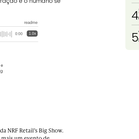
peração e o humano se
4
readme
5
1.0x
0:00
 e
ng
 da NRF Retail’s Big Show.
s mais um evento de