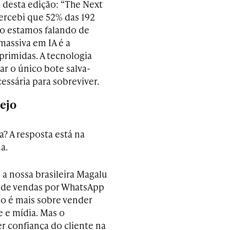
 desta edição: “The Next
ercebi que 52% das 192
Não estamos falando de
massiva em IA é a
primidas. A tecnologia
ar o único bote salva-
cessária para sobreviver.
ejo
a? A resposta está na
a.
 a nossa brasileira Magalu
se de vendas por WhatsApp
não é mais sobre vender
e e mídia. Mas o
r confiança do cliente na