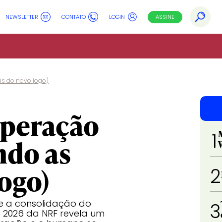
NEWSLETTER
CONTATO
LOGIN
ASSINE
as do novo jogo)
operação
1
ndo as
ogo)
2
 e a consolidação do
3
e 2026 da NRF revela um