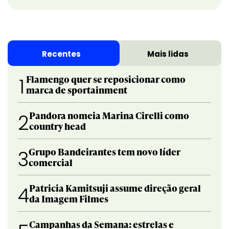
Recentes
Mais lidas
Flamengo quer se reposicionar como
1
marca de sportainment
Pandora nomeia Marina Cirelli como
2
country head
Grupo Bandeirantes tem novo líder
3
comercial
Patricia Kamitsuji assume direção geral
4
da Imagem Filmes
Campanhas da Semana: estrelas e