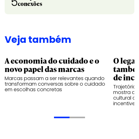
5
conexões
Veja também
A economia do cuidado e o
O legad
novo papel das marcas
também
de ince
Marcas passam a ser relevantes quando
transformam conversas sobre o cuidado
Trajetória
em escolhas concretas
mostra que
cultural 
incentive 