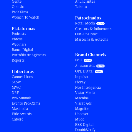
Gente
Anunciantes
Opinião
Talento
ProXXIma
Women To Watch
Patrocinados
Retail Media
Plataformas
Creators & Influencers
Podcasts
Out-Of-Home
Vídeos
Martechs & Adtechs
Webinars
Banca Digital
Brand Channels
Portfólio de Agências
IMO
Reports
Amazon Ads
Coberturas
OPL Digital
Cannes Lions
Impulso
SXSW
PicPay
MWC
Nós Inteligência
NRF
Vistar Media
WW Summit
Machina
Evento ProXXIma
Viasat Ads
Maximídia
Magnite
Effie Awards
Uncover
Caboré
Mude
RZK Digital
DoubleVerify