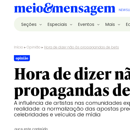
NEWSL
Seções
Especiais
Eventos
Mais
E
Início
▸
Opinião
▸
Hora de dizer não às propagandas de bets
opinião
Hora de dizer n
propagandas de
A influência de artistas nas comunidades 
realidade: a normalização das apostas pre
celebridades e veículos de mídia
ouça este conteúdo