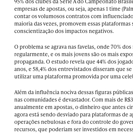
95% dos clubes da Série A do Campeonato Brasil
empresas de apostas, ou seja, apenas 1 time (Pal
contar os volumosos contratos com influenciador
maioria das vezes, promovem essas plataformas 
conscientização dos impactos negativos.
O problema se agrava nas favelas, onde 70% do
regularmente, e os mais jovens são os mais expos
propaganda. O estudo revela que 44% dos jogado
anos, e 58,4% dos entrevistados disseram que se
utilizar uma plataforma promovida por uma cel
Além da influência nociva dessas figuras públic
nas comunidades é devastador. Com mais de R$3
anualmente em apostas, o dinheiro que antes cir
agora está sendo desviado para plataformas de a
operações nebulosas e fora do controle do gover
recursos, que poderiam ser investidos em necess