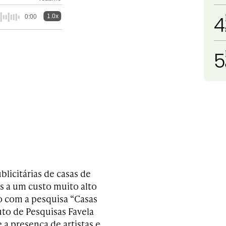
4
1.0x
0:00
5
licitárias de casas de
s a um custo muito alto
o com a pesquisa “Casas
uto de Pesquisas Favela
a presença de artistas e