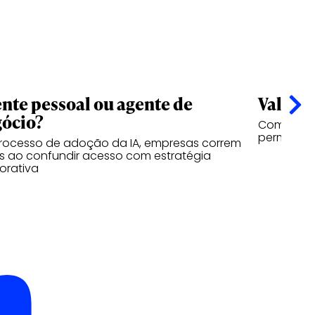
nte pessoal ou agente de
Valor n
ócio?
Como a vi
permanece
rocesso de adoção da IA, empresas correm
os ao confundir acesso com estratégia
orativa