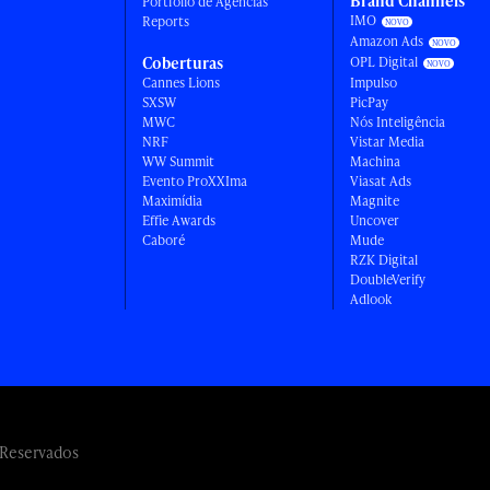
Brand Channels
Portfólio de Agências
IMO
Reports
Amazon Ads
Coberturas
OPL Digital
Cannes Lions
Impulso
SXSW
PicPay
MWC
Nós Inteligência
NRF
Vistar Media
WW Summit
Machina
Evento ProXXIma
Viasat Ads
Maximídia
Magnite
Effie Awards
Uncover
Caboré
Mude
RZK Digital
DoubleVerify
Adlook
 Reservados