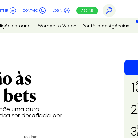
ETTER
CONTATO
LOGIN
ASSINE
I
dição semanal
Women to Watch
Portfólio de Agências
ão às
1
 bets
2
expõe uma dura
cisa ser desafiada por
3
readme