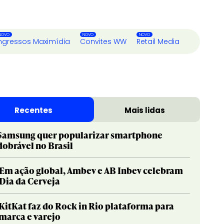
ngressos Maximídia
Convites WW
Retail Media
Recentes
Mais lidas
Samsung quer popularizar smartphone
dobrável no Brasil
Em ação global, Ambev e AB Inbev celebram
Dia da Cerveja
KitKat faz do Rock in Rio plataforma para
marca e varejo