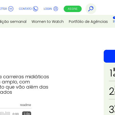
ETTER
CONTATO
LOGIN
ASSINE
I
dição semanal
Women to Watch
Portfólio de Agências
1
 carreiras midiáticas
s amplo, com
nto que vão além das
2
icados
readme
3
1.0x
0:00