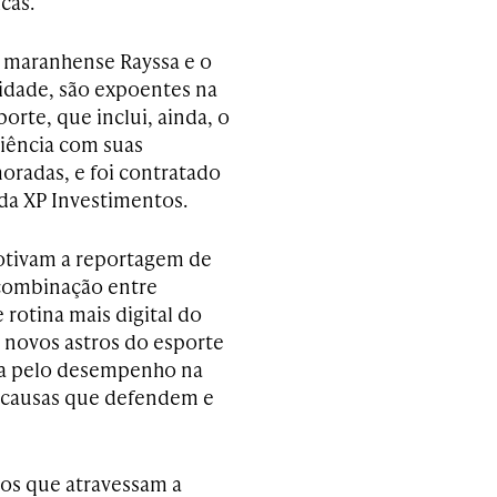
cas.
a maranhense Rayssa e o
lidade, são expoentes na
orte, que inclui, ainda, o
iência com suas
radas, e foi contratado
da XP Investimentos.
otivam a reportagem de
 combinação entre
e rotina mais digital do
 novos astros do esporte
da pelo desempenho na
 causas que defendem e
ios que atravessam a