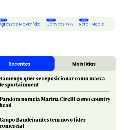
ngressos Maximídia
Convites WW
Retail Media
Recentes
Mais lidas
Flamengo quer se reposicionar como marca
de sportainment
Pandora nomeia Marina Cirelli como country
head
Grupo Bandeirantes tem novo líder
comercial