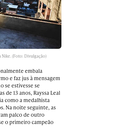
a Nike. (Foto: Divulgação)
ionalmente embala
ermo e faz jus à mensagem
 se estivesse se
 de 13 anos, Rayssa Leal
ria como a medalhista
s. Na noite seguinte, as
ram palco de outro
-se o primeiro campeão