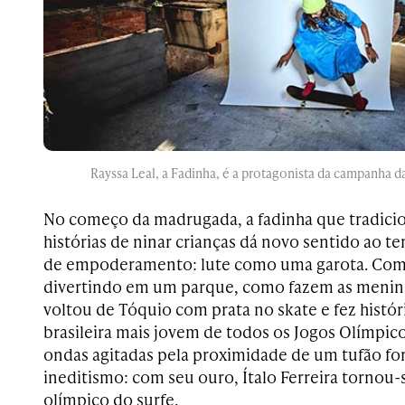
Rayssa Leal, a Fadinha, é a protagonista da campanha d
No começo da madrugada, a fadinha que tradic
histórias de ninar crianças dá novo sentido ao t
de empoderamento: lute como uma garota. Como
divertindo em um parque, como fazem as meninas
voltou de Tóquio com prata no skate e fez histó
brasileira mais jovem de todos os Jogos Olímpico
ondas agitadas pela proximidade de um tufão fo
ineditismo: com seu ouro, Ítalo Ferreira tornou
olímpico do surfe.