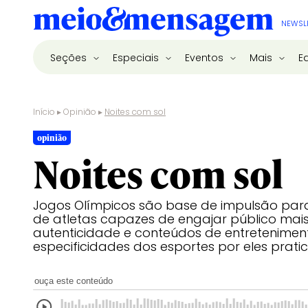
NEWSL
Seções
Especiais
Eventos
Mais
E
Início
▸
Opinião
▸
Noites com sol
opinião
Noites com sol
Jogos Olímpicos são base de impulsão para
de atletas capazes de engajar público mai
autenticidade e conteúdos de entretenime
especificidades dos esportes por eles prat
ouça este conteúdo