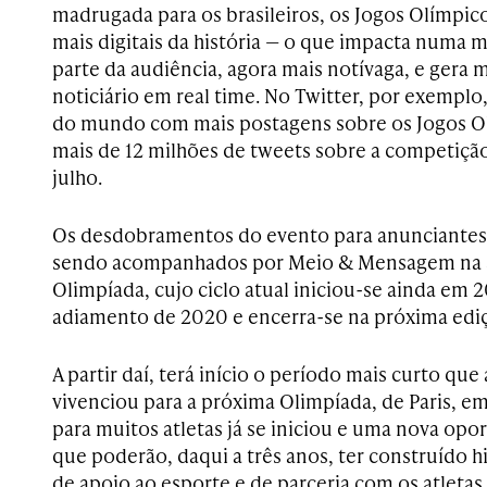
madrugada para os brasileiros, os Jogos Olímpico
mais digitais da história — o que impacta numa 
parte da audiência, agora mais notívaga, e gera m
noticiário em real time. No Twitter, por exemplo,
do mundo com mais postagens sobre os Jogos Ol
mais de 12 milhões de tweets sobre a competição
julho.
Os desdobramentos do evento para anunciantes,
sendo acompanhados por Meio & Mensagem na s
Olimpíada, cujo ciclo atual iniciou-se ainda em 
adiamento de 2020 e encerra-se na próxima edi
A partir daí, terá início o período mais curto que
vivenciou para a próxima Olimpíada, de Paris, 
para muitos atletas já se iniciou e uma nova opo
que poderão, daqui a três anos, ter construído h
de apoio ao esporte e de parceria com os atletas