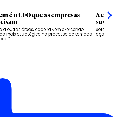
m é o CFO que as empresas
A comu
ecisam
susten
o a outras áreas, cadeira vem exercendo
Sete prin
ão mais estratégica no processo de tomada
ação
ecisão