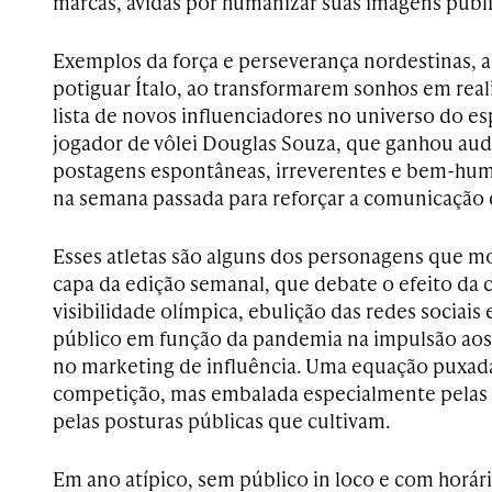
marcas, ávidas por humanizar suas imagens públi
Exemplos da força e perseverança nordestinas, 
potiguar Ítalo, ao transformarem sonhos em rea
lista de novos influenciadores no universo do esp
jogador de vôlei Douglas Souza, que ganhou aud
postagens espontâneas, irreverentes e bem-humo
na semana passada para reforçar a comunicação 
Esses atletas são alguns dos personagens que m
capa da edição semanal, que debate o efeito da
visibilidade olímpica, ebulição das redes sociais 
público em função da pandemia na impulsão aos
no marketing de influência. Uma equação puxa
competição, mas embalada especialmente pelas
pelas posturas públicas que cultivam.
Em ano atípico, sem público in loco e com horár