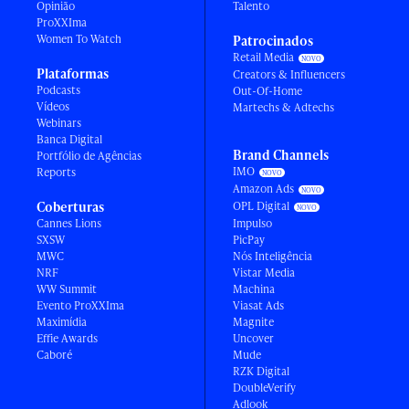
Opinião
Talento
ProXXIma
Women To Watch
Patrocinados
Retail Media
Plataformas
Creators & Influencers
Podcasts
Out-Of-Home
Vídeos
Martechs & Adtechs
Webinars
Banca Digital
Brand Channels
Portfólio de Agências
IMO
Reports
Amazon Ads
Coberturas
OPL Digital
Cannes Lions
Impulso
SXSW
PicPay
MWC
Nós Inteligência
NRF
Vistar Media
WW Summit
Machina
Evento ProXXIma
Viasat Ads
Maximídia
Magnite
Effie Awards
Uncover
Caboré
Mude
RZK Digital
DoubleVerify
Adlook