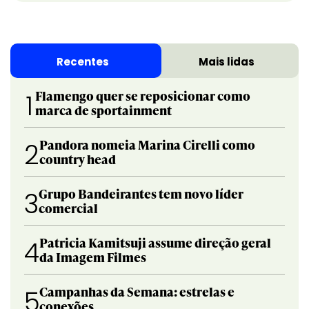
Recentes
Mais lidas
Flamengo quer se reposicionar como
1
marca de sportainment
Pandora nomeia Marina Cirelli como
2
country head
Grupo Bandeirantes tem novo líder
3
comercial
Patricia Kamitsuji assume direção geral
4
da Imagem Filmes
Campanhas da Semana: estrelas e
5
conexões