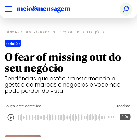
Início
▸
Opinião
▸
O fear of missing out do seu negócio
opinião
O fear of missing out do
seu negócio
Tendências que estão transformando a
gestão de marcas e negócios e você não
pode perder de vista
ouça este conteúdo
readme
1.0x
0:00