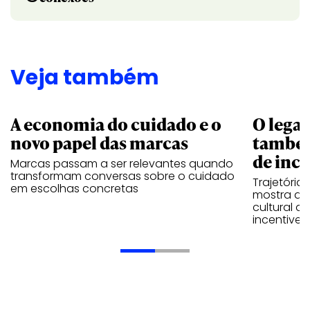
Veja também
A economia do cuidado e o
O legad
novo papel das marcas
também
de ince
Marcas passam a ser relevantes quando
transformam conversas sobre o cuidado
Trajetória
em escolhas concretas
mostra que
cultural 
incentive 