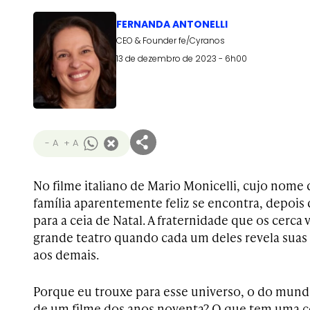
FERNANDA ANTONELLI
CEO & Founder fe/Cyranos
13 de dezembro de 2023 - 6h00
- A
+ A
No filme italiano de Mario Monicelli, cujo nome d
família aparentemente feliz se encontra, depois
para a ceia de Natal. A fraternidade que os cerca
grande teatro quando cada um deles revela suas 
aos demais.
Porque eu trouxe para esse universo, o do mundo
de um filme dos anos noventa? O que tem uma co