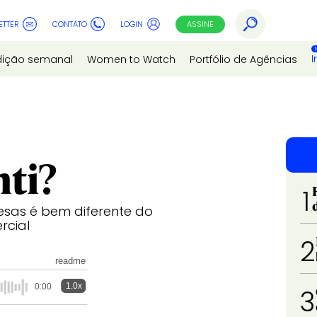
ETTER
CONTATO
LOGIN
ASSINE
I
dição semanal
Women to Watch
Portfólio de Agências
nti?
1
esas é bem diferente do
rcial
2
readme
1.0x
0:00
3