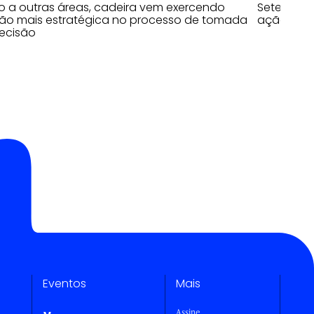
o a outras áreas, cadeira vem exercendo
Sete prin
ão mais estratégica no processo de tomada
ação
ecisão
Eventos
Mais
Assine