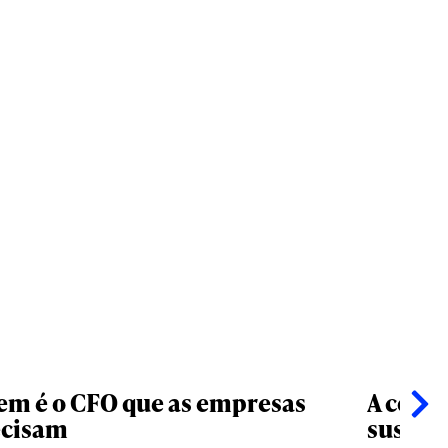
m é o CFO que as empresas
A comu
ecisam
susten