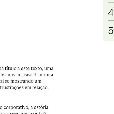
4
5
á título a este texto, uma
 de anos, na casa da nonna
 vai se mostrando um
frustrações em relação
 corporativo, a estória
isa a ver com a outra?