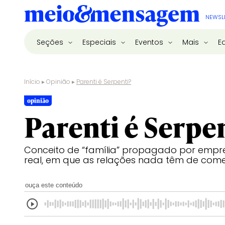
NEWSL
Seções
Especiais
Eventos
Mais
E
Início
▸
Opinião
▸
Parenti é Serpenti?
opinião
Parenti é Serpe
Conceito de “família” propagado por empr
real, em que as relações nada têm de come
ouça este conteúdo