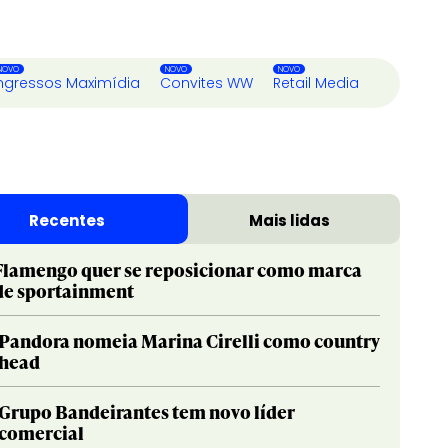
ngressos Maximídia
Convites WW
Retail Media
Recentes
Mais lidas
Flamengo quer se reposicionar como marca
de sportainment
Pandora nomeia Marina Cirelli como country
head
Grupo Bandeirantes tem novo líder
comercial