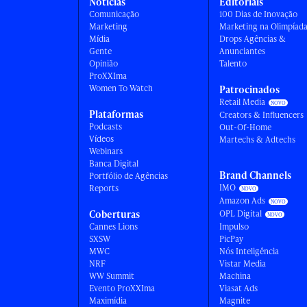
Notícias
Editoriais
Comunicação
100 Dias de Inovação
Marketing
Marketing na Olimpíad
Mídia
Drops Agências &
Gente
Anunciantes
Opinião
Talento
ProXXIma
Women To Watch
Patrocinados
Retail Media
Plataformas
Creators & Influencers
Podcasts
Out-Of-Home
Vídeos
Martechs & Adtechs
Webinars
Banca Digital
Brand Channels
Portfólio de Agências
IMO
Reports
Amazon Ads
Coberturas
OPL Digital
Cannes Lions
Impulso
SXSW
PicPay
MWC
Nós Inteligência
NRF
Vistar Media
WW Summit
Machina
Evento ProXXIma
Viasat Ads
Maximídia
Magnite