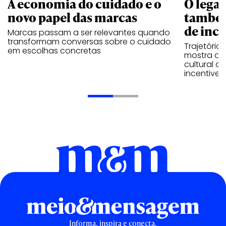
A economia do cuidado e o
O legad
novo papel das marcas
também
de ince
Marcas passam a ser relevantes quando
transformam conversas sobre o cuidado
Trajetória
em escolhas concretas
mostra que
cultural 
incentive 
Informa, inspira e conecta.