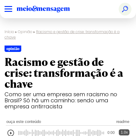
Início
▸
Opinião
▸
Racismo e gestão de crise: transformação é a
chave
opinião
Racismo e gestão de
crise: transformação é a
chave
Como ser uma empresa sem racismo no
Brasil? Só há um caminho: sendo uma
empresa antirracista
ouça este conteúdo
readme
1.0x
0:00