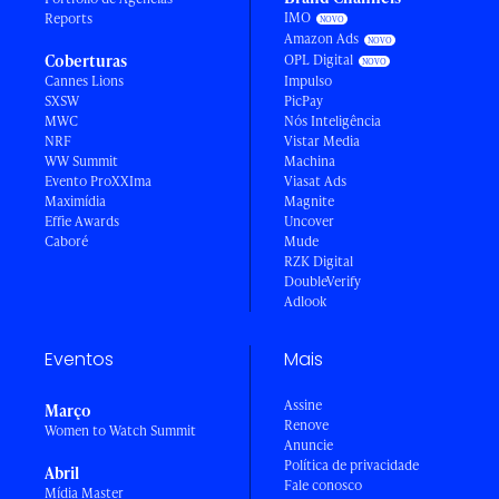
IMO
Reports
Amazon Ads
Coberturas
OPL Digital
Cannes Lions
Impulso
SXSW
PicPay
MWC
Nós Inteligência
NRF
Vistar Media
WW Summit
Machina
Evento ProXXIma
Viasat Ads
Maximídia
Magnite
Effie Awards
Uncover
Caboré
Mude
RZK Digital
DoubleVerify
Adlook
Eventos
Mais
Assine
Março
Renove
Women to Watch Summit
Anuncie
Política de privacidade
Abril
Fale conosco
Mídia Master