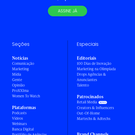
ASSINE JÁ
Seções
Especiais
Notícias
Editoriais
Comunicação
100 Dias de Inovação
Marketing
Marketing na Olimpíada
Mídia
Drops Agências &
Gente
Anunciantes
Opinião
Talento
ProXXIma
Women To Watch
Patrocinados
Retail Media
Plataformas
Creators & Influencers
Podcasts
Out-Of-Home
Vídeos
Martechs & Adtechs
Webinars
Banca Digital
Brand Channels
Portfólio de Agências