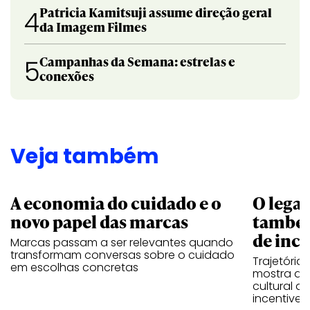
Patricia Kamitsuji assume direção geral
4
da Imagem Filmes
Campanhas da Semana: estrelas e
5
conexões
Veja também
A economia do cuidado e o
O legad
novo papel das marcas
também
de ince
Marcas passam a ser relevantes quando
transformam conversas sobre o cuidado
Trajetória
em escolhas concretas
mostra que
cultural 
incentive 