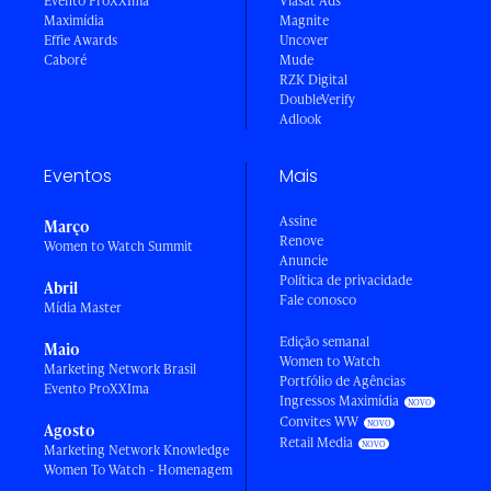
Evento ProXXIma
Viasat Ads
Maximídia
Magnite
Effie Awards
Uncover
Caboré
Mude
RZK Digital
DoubleVerify
Adlook
Eventos
Mais
Assine
Março
Renove
Women to Watch Summit
Anuncie
Política de privacidade
Abril
Fale conosco
Mídia Master
Edição semanal
Maio
Women to Watch
Marketing Network Brasil
Portfólio de Agências
Evento ProXXIma
Ingressos Maximídia
Convites WW
Agosto
Retail Media
Marketing Network Knowledge
Women To Watch - Homenagem