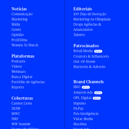
Notícias
Editoriais
Comunicação
100 Dias de Inovação
Marketing
Marketing na Olimpíada
Mídia
Drops Agências &
Gente
Anunciantes
Opinião
Talento
ProXXIma
Women To Watch
Patrocinados
Retail Media
Plataformas
Creators & Influencers
Podcasts
Out-Of-Home
Vídeos
Martechs & Adtechs
Webinars
Banca Digital
Brand Channels
Portfólio de Agências
IMO
Reports
Amazon Ads
Coberturas
OPL Digital
Cannes Lions
Impulso
SXSW
PicPay
MWC
Nós Inteligência
NRF
Vistar Media
WW Summit
Machina