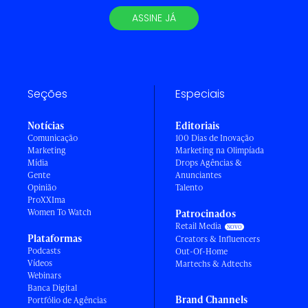
ASSINE JÁ
Seções
Especiais
Notícias
Editoriais
Comunicação
100 Dias de Inovação
Marketing
Marketing na Olimpíada
Mídia
Drops Agências &
Gente
Anunciantes
Opinião
Talento
ProXXIma
Women To Watch
Patrocinados
Retail Media
Plataformas
Creators & Influencers
Podcasts
Out-Of-Home
Vídeos
Martechs & Adtechs
Webinars
Banca Digital
Brand Channels
Portfólio de Agências