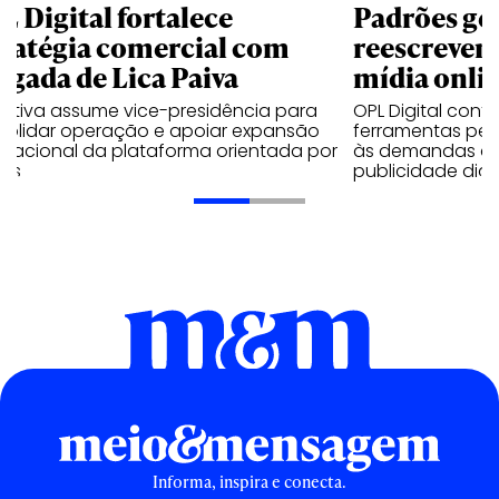
L Digital fortalece
Padrões ge
tratégia comercial com
reescrevem 
egada de Lica Paiva
mídia onli
cutiva assume vice-presidência para
OPL Digital con
solidar operação e apoiar expansão
ferramentas per
rnacional da plataforma orientada por
às demandas de
os
publicidade digit
Informa, inspira e conecta.