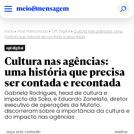
Início
▸
Post Patrocinado
▸
OPL Digital
▸
Cultura nas agências: uma
história que precisa ser contada e recontada
opl digital
Cultura nas agências:
uma história que precisa
ser contada e recontada
Gabriela Rodrigues, head de cultura e
impacto da Soko, e Eduardo Zanelato, diretor
executivo de operações da Mutato,
discorreram sobre a importância da cultura e
do impacto nas agências
ouça este conteúdo
readme