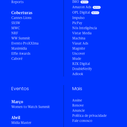
IMO
Reports
Amazon Ads
Coberturas
OPL Digital
Cannes Lions
Impulso
SXSW
PicPay
MWC
Nós Inteligência
NRF
Vistar Media
WW Summit
Machina
Evento ProXXIma
Viasat Ads
Maximídia
Magnite
Effie Awards
Uncover
Caboré
Mude
RZK Digital
DoubleVerify
Adlook
Eventos
Mais
Assine
Março
Renove
Women to Watch Summit
Anuncie
Política de privacidade
Abril
Fale conosco
Mídia Master