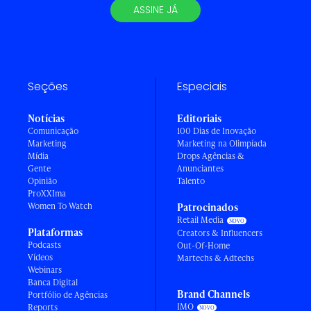
ASSINE JÁ
Seções
Especiais
Notícias
Editoriais
Comunicação
100 Dias de Inovação
Marketing
Marketing na Olimpíada
Mídia
Drops Agências &
Gente
Anunciantes
Opinião
Talento
ProXXIma
Women To Watch
Patrocinados
Retail Media
Plataformas
Creators & Influencers
Podcasts
Out-Of-Home
Vídeos
Martechs & Adtechs
Webinars
Banca Digital
Brand Channels
Portfólio de Agências
IMO
Reports