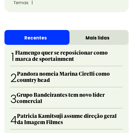
Temas
Recentes
Mais lidas
Flamengo quer se reposicionar como
1
marca de sportainment
Pandora nomeia Marina Cirelli como
2
country head
Grupo Bandeirantes tem novo líder
3
comercial
Patricia Kamitsuji assume direção geral
4
da Imagem Filmes