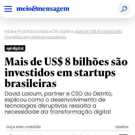
Início
▸
Post Patrocinado
▸
OPL Digital
▸
Mais de US$ 8 bilhões são
investidos em startups brasileiras
opl digital
Mais de US$ 8 bilhões são
investidos em startups
brasileiras
David Laloum, partner e CSO do Distrito,
explicou como o desenvolvimento de
tecnologias disruptivas ressalta a
necessidade da transformação digital
ouça este conteúdo
readme