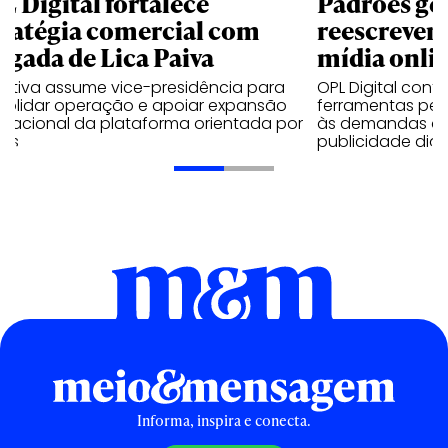
L Digital fortalece
Padrões ge
tratégia comercial com
reescrevem 
egada de Lica Paiva
mídia onli
cutiva assume vice-presidência para
OPL Digital con
solidar operação e apoiar expansão
ferramentas per
rnacional da plataforma orientada por
às demandas de
os
publicidade digit
Informa, inspira e conecta.