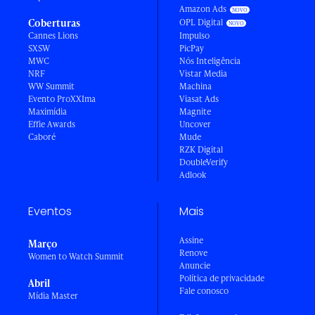
Amazon Ads
Coberturas
OPL Digital
Cannes Lions
Impulso
SXSW
PicPay
MWC
Nós Inteligência
NRF
Vistar Media
WW Summit
Machina
Evento ProXXIma
Viasat Ads
Maximídia
Magnite
Effie Awards
Uncover
Caboré
Mude
RZK Digital
DoubleVerify
Adlook
Eventos
Mais
Assine
Março
Renove
Women to Watch Summit
Anuncie
Política de privacidade
Abril
Fale conosco
Mídia Master