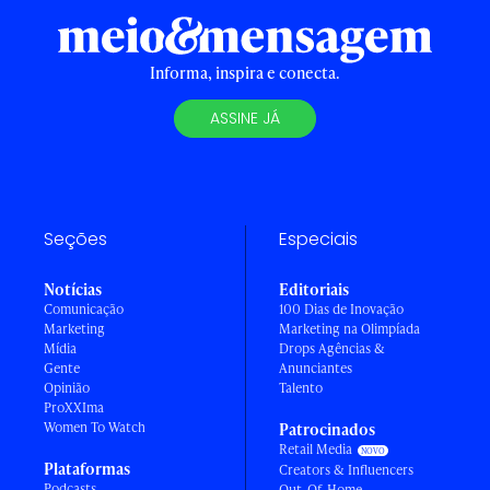
Informa, inspira e conecta.
ASSINE JÁ
Seções
Especiais
Notícias
Editoriais
Comunicação
100 Dias de Inovação
Marketing
Marketing na Olimpíada
Mídia
Drops Agências &
Gente
Anunciantes
Opinião
Talento
ProXXIma
Women To Watch
Patrocinados
Retail Media
Plataformas
Creators & Influencers
Podcasts
Out-Of-Home