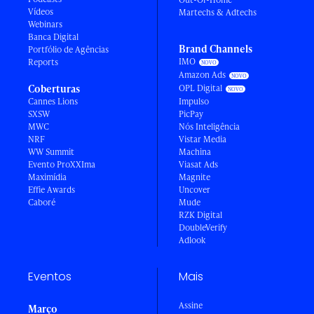
Vídeos
Martechs & Adtechs
Webinars
Banca Digital
Brand Channels
Portfólio de Agências
IMO
Reports
Amazon Ads
Coberturas
OPL Digital
Cannes Lions
Impulso
SXSW
PicPay
MWC
Nós Inteligência
NRF
Vistar Media
WW Summit
Machina
Evento ProXXIma
Viasat Ads
Maximídia
Magnite
Effie Awards
Uncover
Caboré
Mude
RZK Digital
DoubleVerify
Adlook
Eventos
Mais
Assine
Março