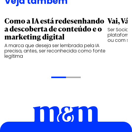
Veja também
Como a IA está redesenhando
Vai, Vá
a descoberta de conteúdo e o
Ser Social
marketing digital
plataforma
ou com se
A marca que deseja ser lembrada pela IA
precisa, antes, ser reconhecida como fonte
legítima