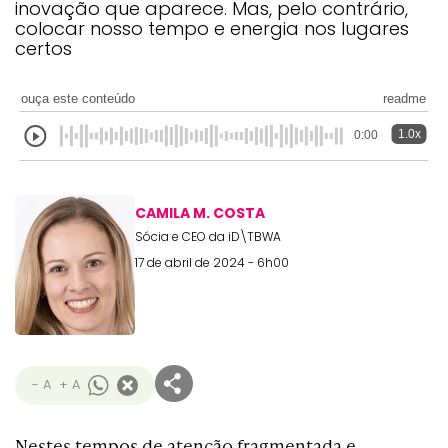
inovação que aparece. Mas, pelo contrário,
colocar nosso tempo e energia nos lugares
certos
ouça este conteúdo
readme
1.0x
0:00
CAMILA M. COSTA
Sócia e CEO da iD\TBWA
17 de abril de 2024 - 6h00
- A
+ A
Nestes tempos de atenção fragmentada e