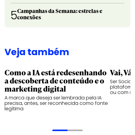
Campanhas da Semana: estrelas e
5
conexões
Veja também
Como a IA está redesenhando
Vai, Vá
a descoberta de conteúdo e o
Ser Social
marketing digital
plataforma
ou com se
A marca que deseja ser lembrada pela IA
precisa, antes, ser reconhecida como fonte
legítima