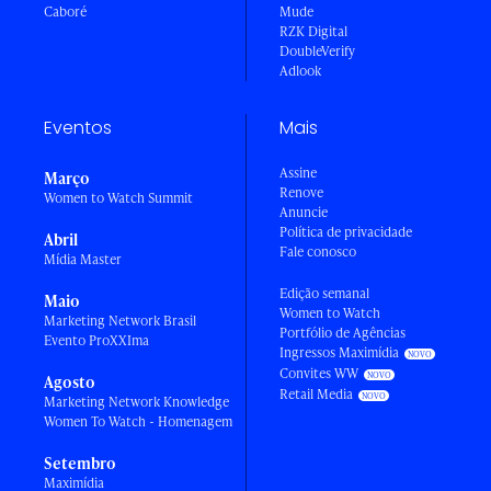
Caboré
Mude
RZK Digital
DoubleVerify
Adlook
Eventos
Mais
Assine
Março
Renove
Women to Watch Summit
Anuncie
Política de privacidade
Abril
Fale conosco
Mídia Master
Edição semanal
Maio
Women to Watch
Marketing Network Brasil
Portfólio de Agências
Evento ProXXIma
Ingressos Maximídia
Convites WW
Agosto
Retail Media
Marketing Network Knowledge
Women To Watch - Homenagem
Setembro
Maximídia