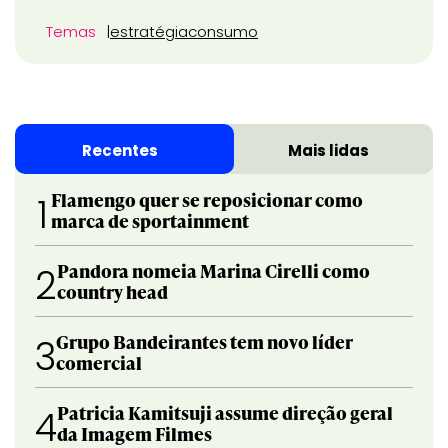
Temas
estratégia
consumo
Recentes
Mais lidas
Flamengo quer se reposicionar como
1
marca de sportainment
Pandora nomeia Marina Cirelli como
2
country head
Grupo Bandeirantes tem novo líder
3
comercial
Patricia Kamitsuji assume direção geral
4
da Imagem Filmes