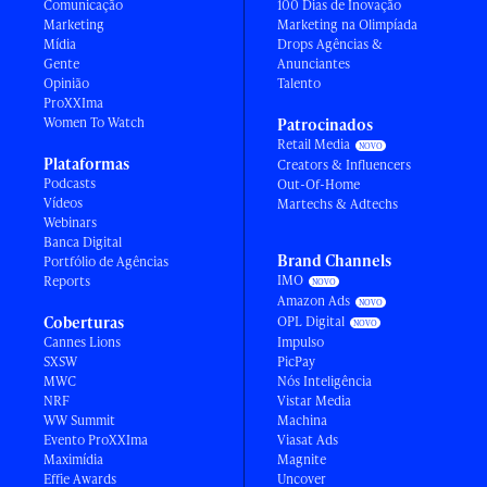
Comunicação
100 Dias de Inovação
Marketing
Marketing na Olimpíada
Mídia
Drops Agências &
Gente
Anunciantes
Opinião
Talento
ProXXIma
Women To Watch
Patrocinados
Retail Media
Plataformas
Creators & Influencers
Podcasts
Out-Of-Home
Vídeos
Martechs & Adtechs
Webinars
Banca Digital
Brand Channels
Portfólio de Agências
IMO
Reports
Amazon Ads
Coberturas
OPL Digital
Cannes Lions
Impulso
SXSW
PicPay
MWC
Nós Inteligência
NRF
Vistar Media
WW Summit
Machina
Evento ProXXIma
Viasat Ads
Maximídia
Magnite
Effie Awards
Uncover