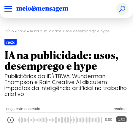
Início
▸
rio2c
▸
IA na publicidade: usos, desemprego e hype
rio2c
IA na publicidade: usos,
desemprego e hype
Publicitários da iD\TBWA, Wunderman
Thompson e Rain Creative AI discutem
impactos da inteligência artificial no trabalho
criativo
ouça este conteúdo
readme
1.0x
0:00