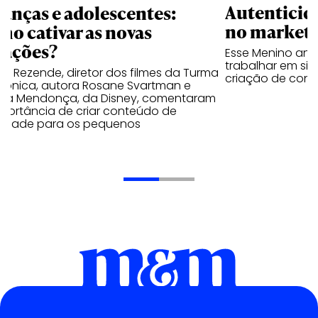
Autenticid
ianças e adolescentes:
no marketi
mo cativar as novas
rações?
Esse Menino ana
trabalhar em si
el Rezende, diretor dos filmes da Turma
criação de con
Mônica, autora Rosane Svartman e
ilia Mendonça, da Disney, comentaram
mportância de criar conteúdo de
lidade para os pequenos