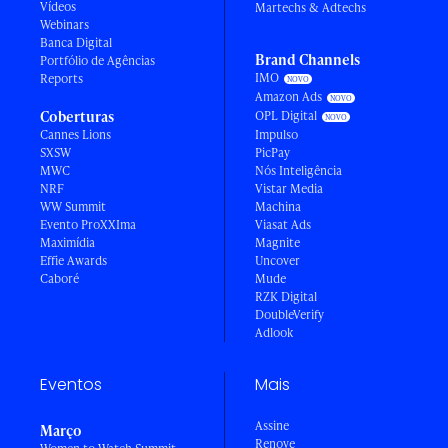
Vídeos
Martechs & Adtechs
Webinars
Banca Digital
Brand Channels
Portfólio de Agências
IMO
Reports
Amazon Ads
Coberturas
OPL Digital
Cannes Lions
Impulso
SXSW
PicPay
MWC
Nós Inteligência
NRF
Vistar Media
WW Summit
Machina
Evento ProXXIma
Viasat Ads
Maximídia
Magnite
Effie Awards
Uncover
Caboré
Mude
RZK Digital
DoubleVerify
Adlook
Eventos
Mais
Assine
Março
Renove