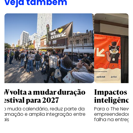
veja também
SW volta a mudar duração
Impactos e
festival para 2027
inteligênci
nto muda calendário, reduz parte da
Para o The New Y
gramação e amplia integração entre
empreendedor M
ivais
falha na entreg