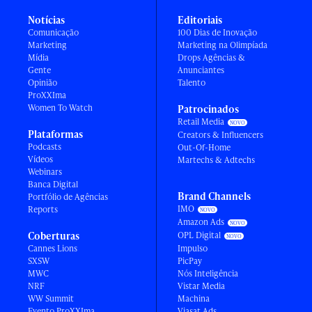
Notícias
Editoriais
Comunicação
100 Dias de Inovação
Marketing
Marketing na Olimpíada
Mídia
Drops Agências &
Gente
Anunciantes
Opinião
Talento
ProXXIma
Women To Watch
Patrocinados
Retail Media
Plataformas
Creators & Influencers
Podcasts
Out-Of-Home
Vídeos
Martechs & Adtechs
Webinars
Banca Digital
Brand Channels
Portfólio de Agências
IMO
Reports
Amazon Ads
Coberturas
OPL Digital
Cannes Lions
Impulso
SXSW
PicPay
MWC
Nós Inteligência
NRF
Vistar Media
WW Summit
Machina
Evento ProXXIma
Viasat Ads