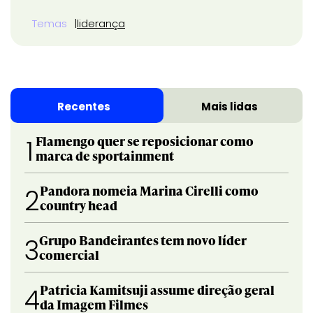
Temas
liderança
Recentes
Mais lidas
Flamengo quer se reposicionar como
1
marca de sportainment
Pandora nomeia Marina Cirelli como
2
country head
Grupo Bandeirantes tem novo líder
3
comercial
Patricia Kamitsuji assume direção geral
4
da Imagem Filmes