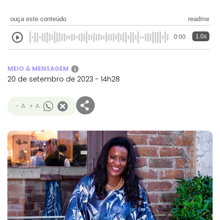
ouça este conteúdo
readme
1.0x
0:00
MEIO & MENSAGEM
i
20 de setembro de 2023 - 14h28
- A
+ A