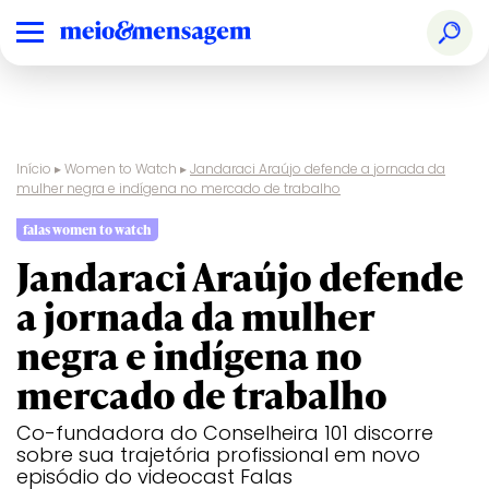
Início
▸
Women to Watch
▸
Jandaraci Araújo defende a jornada da
mulher negra e indígena no mercado de trabalho
falas women to watch
Jandaraci Araújo defende
a jornada da mulher
negra e indígena no
mercado de trabalho
Co-fundadora do Conselheira 101 discorre
sobre sua trajetória profissional em novo
episódio do videocast Falas