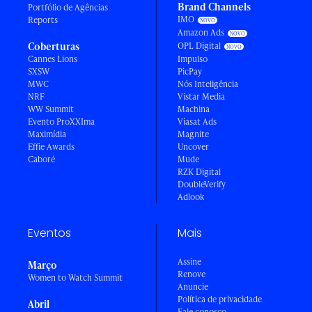
Brand Channels
Portfólio de Agências
IMO
Reports
Amazon Ads
Coberturas
OPL Digital
Cannes Lions
Impulso
SXSW
PicPay
MWC
Nós Inteligência
NRF
Vistar Media
WW Summit
Machina
Evento ProXXIma
Viasat Ads
Maximídia
Magnite
Effie Awards
Uncover
Caboré
Mude
RZK Digital
DoubleVerify
Adlook
Eventos
Mais
Assine
Março
Renove
Women to Watch Summit
Anuncie
Política de privacidade
Abril
Fale conosco