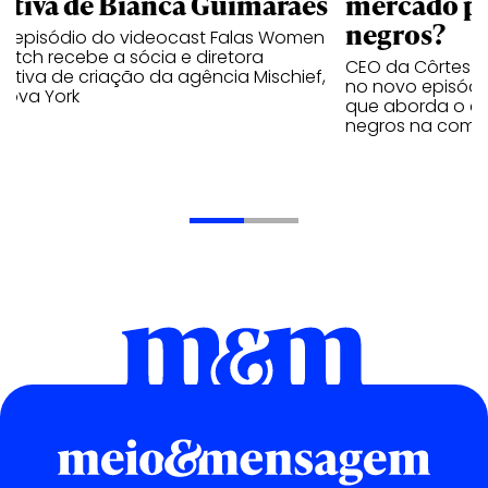
iativa de Bianca Guimarães
mercado pa
negros?
o episódio do videocast Falas Women
atch recebe a sócia e diretora
CEO da Côrtes e
utiva de criação da agência Mischief,
no novo episódi
Nova York
que aborda o ce
negros na comu