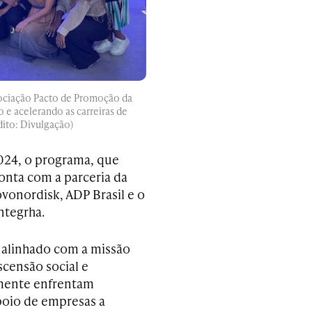
sociação Pacto de Promoção da
 e acelerando as carreiras de
ito: Divulgação)
024, o programa, que
conta com a parceria da
onordisk, ADP Brasil e o
ntegrha.
 alinhado com a missão
scensão social e
emente enfrentam
apoio de empresas a