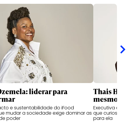
zemela: liderar para
Thais Hagge
ormar
mesmo que
cto e sustentabilidade do iFood
Executiva da Unil
ue mudar a sociedade exige dominar as
que curiosidad
 de poder
para ela