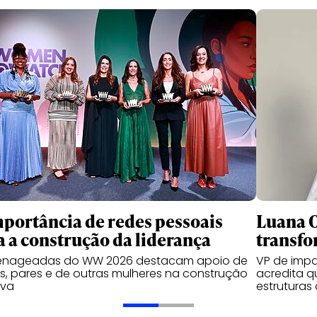
mportância de redes pessoais
Luana O
a a construção da liderança
transf
nageadas do WW 2026 destacam apoio de
VP de impa
es, pares e de outras mulheres na construção
acredita q
iva
estruturas