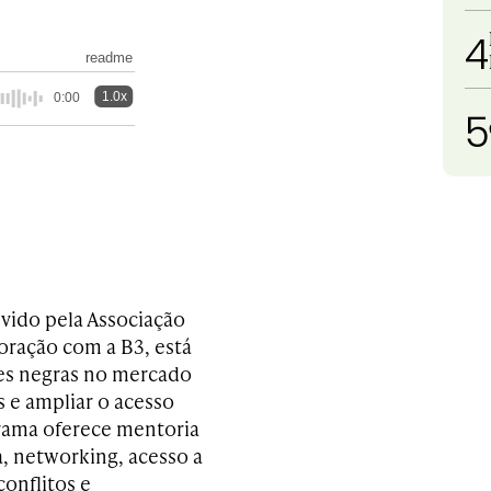
4
readme
1.0x
0:00
5
vido pela Associação
oração com a B3, está
res negras no mercado
s e ampliar o acesso
rama oferece mentoria
a, networking, acesso a
onflitos e