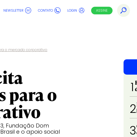
NEWSLETTER
CONTATO
LOGIN
ASSINE
ra o mercado corporativo
ita
1
 para o
ativo
2
B3, Fundação Dom
3
rasil e o apoio social