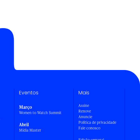
Eventos
Mais
Assine
Março
Renove
Women to Watch Summit
Anuncie
a
Política de privacidade
Abril
Fale conosco
Mídia Master
Edição semanal