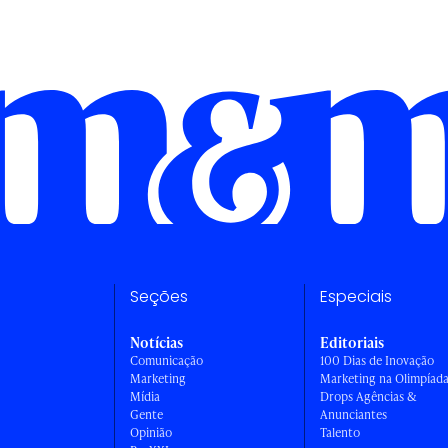
Seções
Especiais
Notícias
Editoriais
Comunicação
100 Dias de Inovação
Marketing
Marketing na Olimpíad
Mídia
Drops Agências &
Gente
Anunciantes
Opinião
Talento