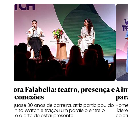
Débora Falabella: teatro, presença e
A i
(des)conexões
par
Com quase 30 anos de carreira, atriz participou do
Home
Women to Watch e traçou um paralelo entre o
líder
teatro e a arte de estar presente
colet