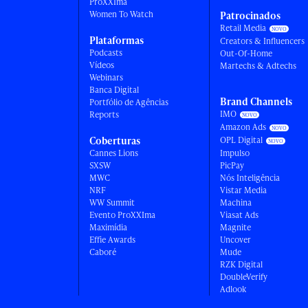
ProXXIma
Women To Watch
Patrocinados
Retail Media
Plataformas
Creators & Influencers
Podcasts
Out-Of-Home
Vídeos
Martechs & Adtechs
Webinars
Banca Digital
Brand Channels
Portfólio de Agências
IMO
Reports
Amazon Ads
Coberturas
OPL Digital
Cannes Lions
Impulso
SXSW
PicPay
MWC
Nós Inteligência
NRF
Vistar Media
WW Summit
Machina
Evento ProXXIma
Viasat Ads
Maximídia
Magnite
Effie Awards
Uncover
Caboré
Mude
RZK Digital
DoubleVerify
Adlook