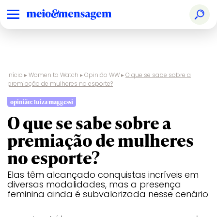
Início
▸
Women to Watch
▸
Opinião WW
▸
O que se sabe sobre a
premiação de mulheres no esporte?
opinião: luiza maggessi
O que se sabe sobre a
premiação de mulheres
no esporte?
Elas têm alcançado conquistas incríveis em
diversas modalidades, mas a presença
feminina ainda é subvalorizada nesse cenário