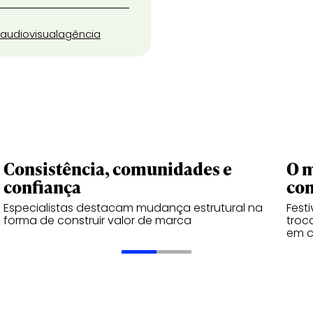
audiovisual
agência
Consistência, comunidades e
O m
confiança
co
Especialistas destacam mudança estrutural na
Fest
forma de construir valor de marca
troc
em 