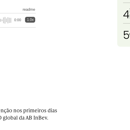
4
readme
1.0x
0:00
5
nção nos primeiros dias
 global da AB InBev.