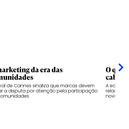
arketing da era das
O que o
munidades
cabe e
ival de Cannes sinaliza que marcas devem
A edição 
ar a disputa por atenção pela participação
relaciona
comunidades
nova indús