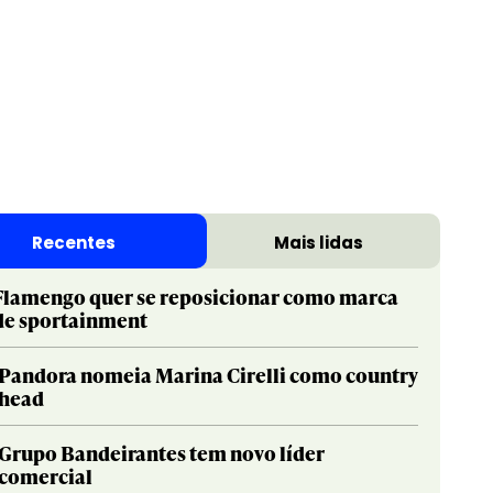
Print & Publishing
Pharma
Social & Creator
PR
Recentes
Mais lidas
Sustainable Development Goals
Print & Publishing
Titanium
Social & Creator
Flamengo quer se reposicionar como marca
de sportainment
Sustainable Development Goals
Titanium
Pandora nomeia Marina Cirelli como country
head
Grupo Bandeirantes tem novo líder
comercial