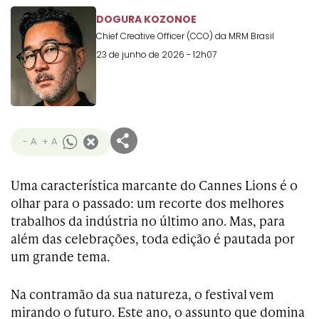
Transformation
Goals
DOGURA KOZONOE
Creative
Creative Brand
Entertainment
Entertainment
Media
Innovation
Titanium
Chief Creative Officer (CCO) da MRM Brasil
Commerce
for Music
Creative
Entertainment
Luxury
23 de junho de 2026 - 12h07
Creative Data
Business
Entertainment
for Gaming
Outdoor
Transformation
for Sport
Creative
Creative
Film
Entertainment
Pharma
Media
Effectiveness
Commerce
for Music
Creative
Creative Data
Film Craft
Entertainment
PR
Outdoor
- A
+ A
Strategy
for Sport
Uma característica marcante do Cannes Lions é o
olhar para o passado: um recorte dos melhores
trabalhos da indústria no último ano. Mas, para
além das celebrações, toda edição é pautada por
um grande tema.
Na contramão da sua natureza, o festival vem
mirando o futuro. Este ano, o assunto que domina