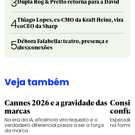
3
Dupla Rog & Pretto retorna para a David
Thiago Lopes, ex-CMO da Kraft Heinz, vira
4
coCEO da Sharp
Débora Falabella: teatro, presença e
5
(des)conexões
Veja também
Cannes 2026 e a gravidade das
Consis
marcas
confia
Na era da IA, eficiência vira requisito e o
Especiali
verdadeiro diferencial passa a ser a força
na forma d
da marca