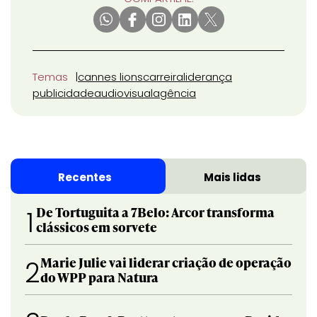
Temas
cannes lions
carreira
liderança
publicidade
audiovisual
agência
Recentes
Mais lidas
De Tortuguita a 7Belo: Arcor transforma
1
clássicos em sorvete
Marie Julie vai liderar criação de operação
2
do WPP para Natura