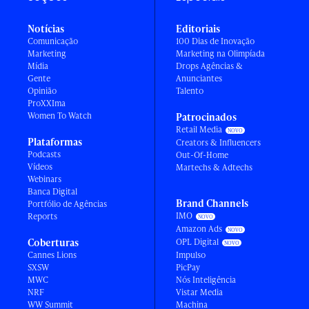
Notícias
Editoriais
Comunicação
100 Dias de Inovação
Marketing
Marketing na Olimpíada
Mídia
Drops Agências &
Gente
Anunciantes
Opinião
Talento
ProXXIma
Women To Watch
Patrocinados
Retail Media
Plataformas
Creators & Influencers
Podcasts
Out-Of-Home
Vídeos
Martechs & Adtechs
Webinars
Banca Digital
Brand Channels
Portfólio de Agências
IMO
Reports
Amazon Ads
Coberturas
OPL Digital
Cannes Lions
Impulso
SXSW
PicPay
MWC
Nós Inteligência
NRF
Vistar Media
WW Summit
Machina