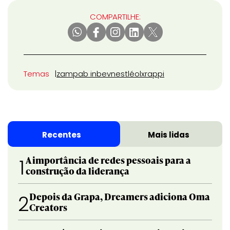
COMPARTILHE:
Temas
zamp
ab inbev
nestlé
olx
rappi
Recentes
Mais lidas
A importância de redes pessoais para a
1
construção da liderança
Depois da Grapa, Dreamers adiciona Oma
2
Creators