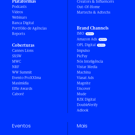
Plataformas
Creators & Influencers
Podcasts
Out-Of-Home
Vídeos
Martechs & Adtechs
Webinars
Banca Digital
Brand Channels
Portfólio de Agências
IMO
Reports
Amazon Ads
Coberturas
OPL Digital
Cannes Lions
Impulso
SXSW
PicPay
MWC
Nós Inteligência
NRF
Vistar Media
WW Summit
Machina
Evento ProXXIma
Viasat Ads
Maximídia
Magnite
Effie Awards
Uncover
Caboré
Mude
RZK Digital
DoubleVerify
Adlook
Eventos
Mais