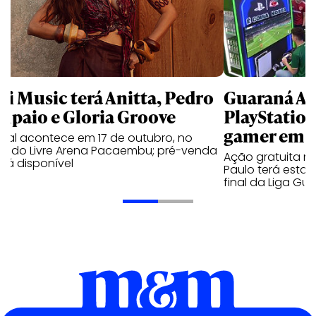
li Music terá Anitta, Pedro
Guaraná An
mpaio e Gloria Groove
PlayStatio
gamer em 
ival acontece em 17 de outubro, no
cado Livre Arena Pacaembu; pré-venda
Ação gratuita n
stá disponível
Paulo terá estaç
final da Liga Gu