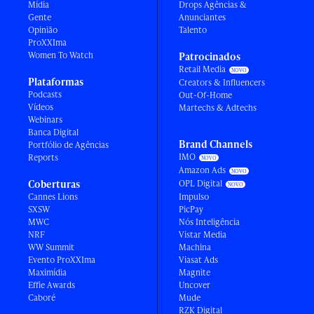
Mídia
Drops Agências &
Gente
Anunciantes
Opinião
Talento
ProXXIma
Women To Watch
Patrocinados
Retail Media
Plataformas
Creators & Influencers
Podcasts
Out-Of-Home
Vídeos
Martechs & Adtechs
Webinars
Banca Digital
Brand Channels
Portfólio de Agências
IMO
Reports
Amazon Ads
Coberturas
OPL Digital
Cannes Lions
Impulso
SXSW
PicPay
MWC
Nós Inteligência
NRF
Vistar Media
WW Summit
Machina
Evento ProXXIma
Viasat Ads
Maximídia
Magnite
Effie Awards
Uncover
Caboré
Mude
RZK Digital