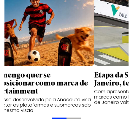
amengo quer se
Etapa da SL
posicionar como marca de
Janeiro, te
ortainment
Com apresentaçã
marcas como Hei
cesso desenvolvido pela Anacouto visa
de Janeiro volta
ectar as plataformas e submarcas sob
 mesma visão