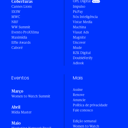
Coberturas
OPL Digital
Cannes Lions
Impulso
SXSW
PicPay
MWC
Nós Inteligência
NRF
Vistar Media
WW Summit
Machina
Evento ProXXIma
Viasat Ads
Maximídia
Magnite
Effie Awards
Uncover
Caboré
Mude
RZK Digital
DoubleVerify
Adlook
Eventos
Mais
Assine
Março
Renove
Women to Watch Summit
Anuncie
Política de privacidade
Abril
Fale conosco
Mídia Master
Edição semanal
Maio
Women to Watch