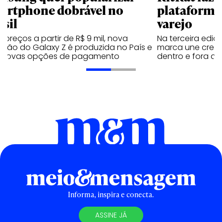
artphone dobrável no
plataforma
asil
varejo
preços a partir de R$ 9 mil, nova
Na terceira edi
ação do Galaxy Z é produzida no País e
marca une creato
 novas opções de pagamento
dentro e fora do 
Informa, inspira e conecta.
ASSINE JÁ