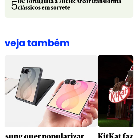
De Tortuguita a 7Belo: Arcor transforma
5
clássicos em sorvete
veja também
msung quer popularizar
KitKat faz 