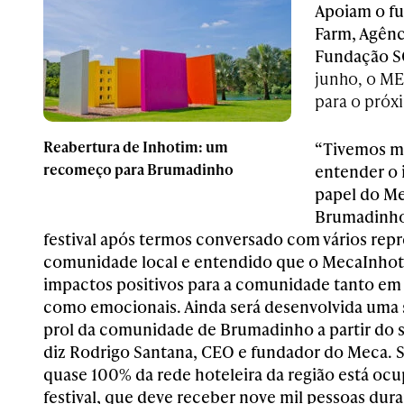
Apoiam o f
Farm, Agênc
Fundação SO
junho, o MEC
para o próx
Reabertura de Inhotim: um
“Tivemos m
recomeço para Brumadinho
entender o 
papel do Me
Brumadinho
festival após termos conversado com vários rep
comunidade local e entendido que o
MecaInho
impactos positivos para a comunidade tanto e
como emocionais. Ainda será desenvolvida uma s
prol da comunidade de Brumadinho a partir do 
diz Rodrigo Santana, CEO e fundador do Meca. 
quase 100% da rede hoteleira da região está oc
festival, que deve receber nove mil pessoas duran