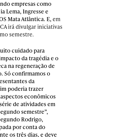
undo empresas como
ia Lema, Ingresse e
S Mata Atlântica. E,
em
A irá divulgar iniciativas
imo semestre.
uito cuidado para
impacto da tragédia e o
ca na regeneração de
. Só confirmamos o
resentantes da
tim
poderia trazer
m aspectos econômicos
érie de atividades em
segundo semestre”,
Segundo Rodrigo,
upada por conta do
te os três dias, e deve