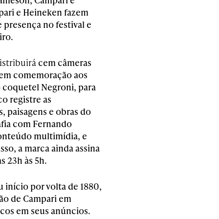
pari e Heineken fazem
 presença no festival e
iro.
istribuirá
cem câmeras
, em comemoração aos
 coquetel Negroni, para
o registre as
s, paisagens e obras do
afia com Fernando
onteúdo multimídia, e
sso, a marca ainda assina
as 23h às 5h.
início por volta de 1880,
ição de Campari em
ficos em seus anúncios.