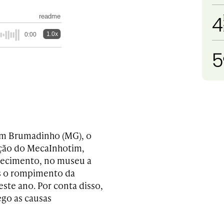
4
readme
1.0x
0:00
5
m Brumadinho (MG), o
dição do MecaInhotim,
nhecimento, no museu a
ós o rompimento da
ste ano. Por conta disso,
ego as causas