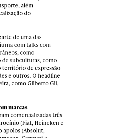
nsporte, além
ealização do
parte de uma das
iurna com talks com
orâneos, como
 de subculturas, como
 território de expressão
des e outros. O headline
ra, como Gilberto Gil,
com marcas
oram comercializadas
três
rocínio (Fiat, Heineken e
o apoios (Absolut,
Jameson, Campari e