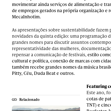
movimentar ainda serviços de alimentação e tra
de empregos gerados na própria organização e r
MecaInhotim
.
As apresentações sobre sustentabilidade fazem 
novidades da quinta edição: uma programação d
grandes nomes para discutir assuntos contemp
representatividade das mulheres, documentação
repensar a comunicação de festivais,
estilo como
cultural e política, conexão de marcas com cida
também recebe grandes nomes da música brasilei
Pitty, Céu, Duda Beat e outros.
Featuring 
Este ano, f
cotas de pat
Relacionado
TNT) e cinc
Beefeater, 