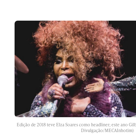
Edição de 2018 teve Elza Soares como headliner; este ano Gilb
Divulgação/MECAInhotim)