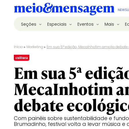
NEWSL
Seções
Especiais
Eventos
Mais
E
Início
▸
Marketing
▸
Em sua 5ª edição, MecaInhotim amplia debate 
cultura
Em sua 5ª ediçã
MecaInhotim a
debate ecológi
Com painéis sobre sustentabilidade e fundo
Brumadinho, festival volta a levar música e 