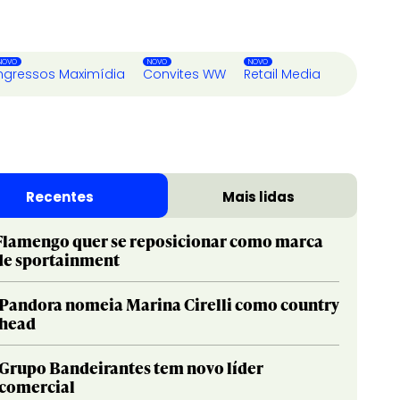
ngressos Maximídia
Convites WW
Retail Media
Recentes
Mais lidas
Flamengo quer se reposicionar como marca
de sportainment
Pandora nomeia Marina Cirelli como country
head
Grupo Bandeirantes tem novo líder
comercial