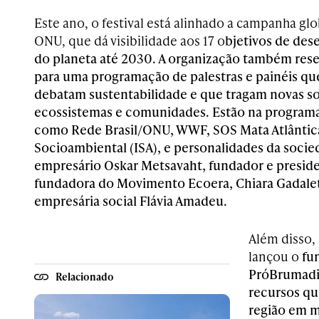
Este ano, o festival está alinhado a campanha g
ONU, que dá visibilidade aos 17 o
bjetivos de des
do planeta até 2030. A organização também rese
para uma programação de palestras e painéis qu
debatam sustentabilidade e que tragam novas so
ecossistemas e comunidades. Estão na programa
como
Rede Brasil/ONU, WWF, SOS Mata Atlântica
Socioambiental (ISA), e personalidades da socie
empresário Oskar Metsavaht, fundador e presiden
fundadora do Movimento Ecoera, Chiara Gadaleta
empresária social Flávia Amadeu.
Além disso,
lançou o
fu
PróBrumadin
Relacionado
recursos qu
região em m