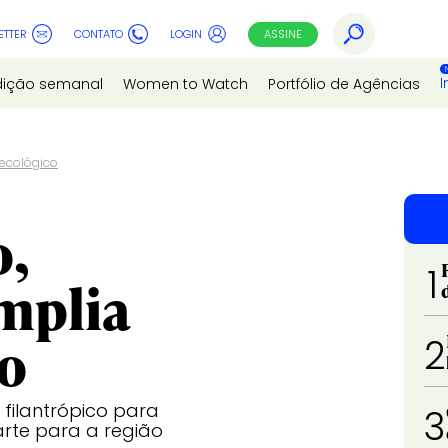
ETTER
CONTATO
LOGIN
ASSINE
I
dição semanal
Women to Watch
Portfólio de Agências
ecológico
o,
1
mplia
co
2
 filantrópico para
3
arte para a região