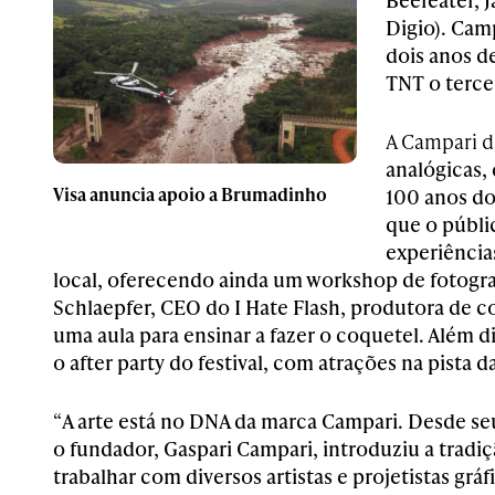
Digio). Cam
dois anos de
TNT o terce
A Campari d
analógicas
Visa anuncia apoio a Brumadinho
100 anos do
que o públic
experiência
local, oferecendo ainda um workshop de fotogr
Schlaepfer, CEO do I Hate Flash, produtora de
c
uma aula para ensinar a fazer o coquetel. Além di
o after party do festival, com atrações na pista d
“
A arte está no DNA da marca Campari. Desde seu 
o fundador, Gaspari Campari, introduziu a trad
trabalhar com diversos artistas e projetistas grá