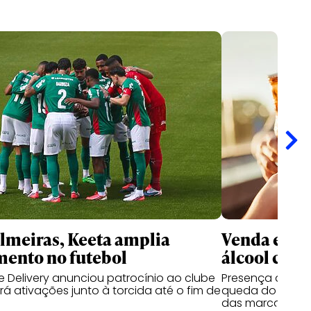
meiras, Keeta amplia
Venda e co
mento no futebol
álcool cres
 Delivery anunciou patrocínio ao clube
Presença de beb
á ativações junto à torcida até o fim de
queda do segmen
das marcas