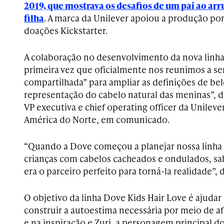
2019, que mostrava os desafios de um pai ao arr
filha
. A marca da Unilever apoiou a produção po
doações Kickstarter.
A colaboração no desenvolvimento da nova linha
primeira vez que oficialmente nos reunimos a s
compartilhada” para ampliar as definições de bele
representação do cabelo natural das meninas”, d
VP executiva e chief operating officer da Unileve
América do Norte, em comunicado.
“Quando a Dove começou a planejar nossa linha
crianças com cabelos cacheados e ondulados, s
era o parceiro perfeito para torná-la realidade”, 
O objetivo da linha Dove Kids Hair Love é ajudar 
construir a autoestima necessária por meio de 
e na inspiração e Zuri, a personagem principal 