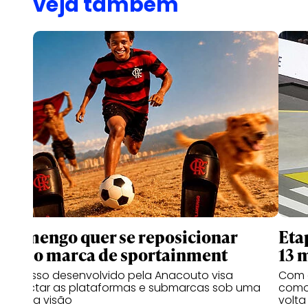
veja também
Flamengo quer se reposicionar
Eta
como marca de sportainment
13 
Processo desenvolvido pela Anacouto visa
Com 
conectar as plataformas e submarcas sob uma
como 
mesma visão
volta