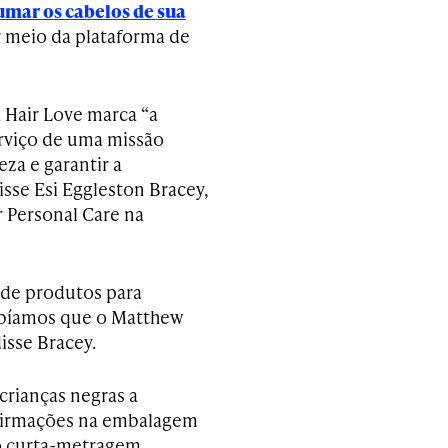
umar os cabelos de sua
r meio da plataforma de
 Hair Love marca “a
erviço de uma missão
za e garantir a
isse Esi Eggleston Bracey,
r Personal Care na
 de produtos para
abíamos que o Matthew
disse Bracey.
crianças negras a
afirmações na embalagem
do curta-metragem,