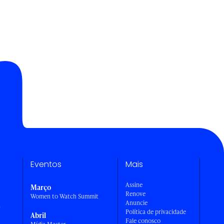
Eventos
Mais
Assine
Março
Renove
Women to Watch Summit
Anuncie
a
Política de privacidade
Abril
Fale conosco