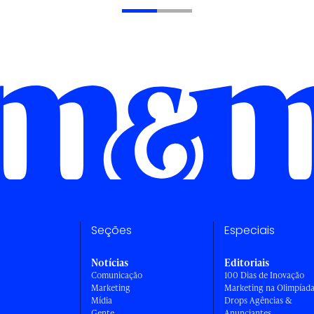
Seções
Especiais
Notícias
Editoriais
Comunicação
100 Dias de Inovação
Marketing
Marketing na Olimpíad
Mídia
Drops Agências &
Gente
Anunciantes