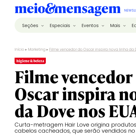
NEWSL
Seções
Especiais
Eventos
Mais
E
Início
▸
Marketing
▸
Filme vencedor do Oscar inspira nova linha da
higiene & beleza
Filme vencedor
Oscar inspira n
da Dove nos EU
Curta-metragem Hair Love origina produto
cabelos cacheados, que serão vendidos n