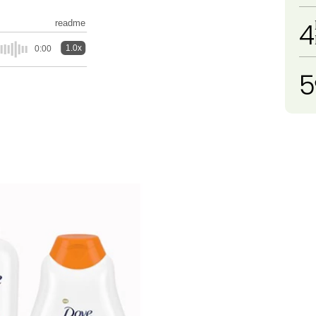
4
readme
1.0x
0:00
5