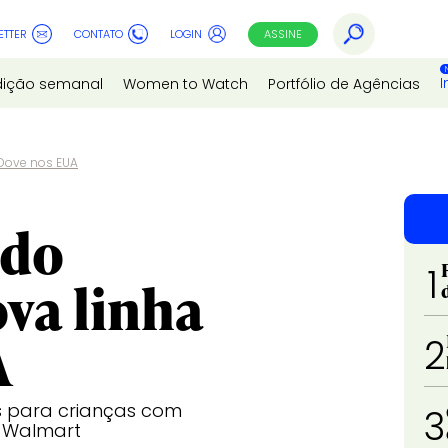
ETTER
CONTATO
LOGIN
ASSINE
I
dição semanal
Women to Watch
Portfólio de Agências
 Dove nos EUA
 do
1
ova linha
A
2
s para crianças com
3
o Walmart