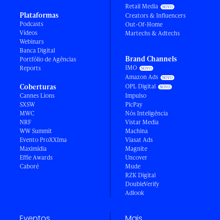
Retail Media
Plataformas
Creators & Influencers
Podcasts
Out-Of-Home
Vídeos
Martechs & Adtechs
Webinars
Banca Digital
Brand Channels
Portfólio de Agências
IMO
Reports
Amazon Ads
Coberturas
OPL Digital
Cannes Lions
Impulso
SXSW
PicPay
MWC
Nós Inteligência
NRF
Vistar Media
WW Summit
Machina
Evento ProXXIma
Viasat Ads
Maximídia
Magnite
Effie Awards
Uncover
Caboré
Mude
RZK Digital
DoubleVerify
Adlook
Eventos
Mais