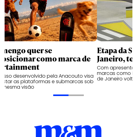
amengo quer se
Etapa da SL
posicionar como marca de
Janeiro, te
ortainment
Com apresentaçã
marcas como Hei
cesso desenvolvido pela Anacouto visa
de Janeiro volta
ectar as plataformas e submarcas sob
 mesma visão