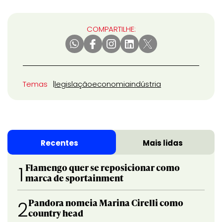
COMPARTILHE:
Temas
legislação
economia
indústria
Recentes
Mais lidas
Flamengo quer se reposicionar como
1
marca de sportainment
Pandora nomeia Marina Cirelli como
2
country head